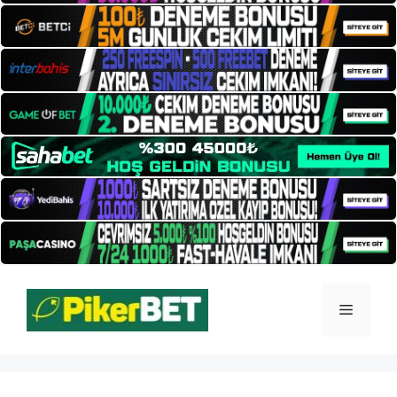
İçeriğe
atla
Menü