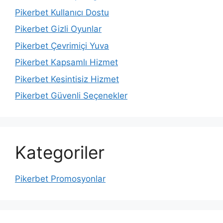
Pikerbet Kullanıcı Dostu
Pikerbet Gizli Oyunlar
Pikerbet Çevrimiçi Yuva
Pikerbet Kapsamlı Hizmet
Pikerbet Kesintisiz Hizmet
Pikerbet Güvenli Seçenekler
Kategoriler
Pikerbet Promosyonlar