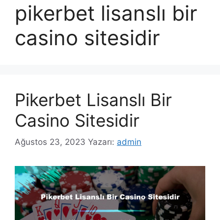
pikerbet lisanslı bir
casino sitesidir
Pikerbet Lisanslı Bir
Casino Sitesidir
Ağustos 23, 2023
Yazarı:
admin