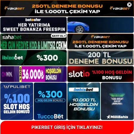
×
PIKERBET GİRİŞ İÇİN TIKLAYINIZ!