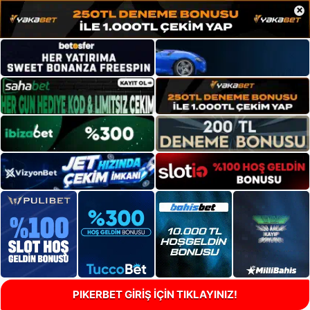
×
PIKERBET GİRİŞ İÇİN TIKLAYINIZ!