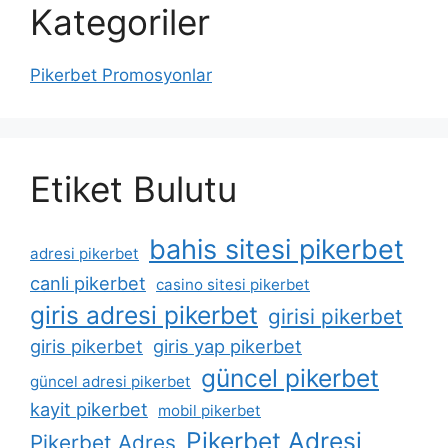
Kategoriler
Pikerbet Promosyonlar
Etiket Bulutu
bahis sitesi pikerbet
adresi pikerbet
canli pikerbet
casino sitesi pikerbet
giris adresi pikerbet
girisi pikerbet
giris pikerbet
giris yap pikerbet
güncel pikerbet
güncel adresi pikerbet
kayit pikerbet
mobil pikerbet
Pikerbet Adresi
Pikerbet Adres