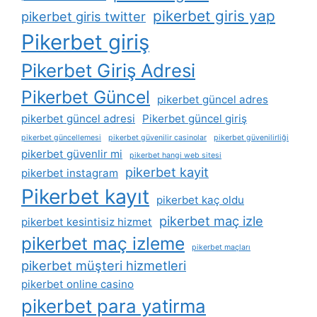
pikerbet giris yap
pikerbet giris twitter
Pikerbet giriş
Pikerbet Giriş Adresi
Pikerbet Güncel
pikerbet güncel adres
pikerbet güncel adresi
Pikerbet güncel giriş
pikerbet güncellemesi
pikerbet güvenilir casinolar
pikerbet güvenilirliği
pikerbet güvenlir mi
pikerbet hangi web sitesi
pikerbet kayit
pikerbet instagram
Pikerbet kayıt
pikerbet kaç oldu
pikerbet maç izle
pikerbet kesintisiz hizmet
pikerbet maç izleme
pikerbet maçları
pikerbet müşteri hizmetleri
pikerbet online casino
pikerbet para yatirma