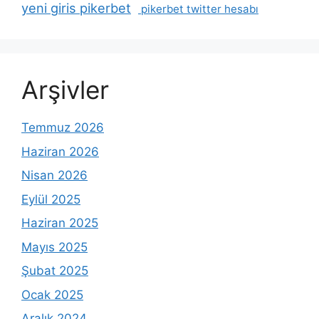
yeni giris pikerbet
pikerbet twitter hesabı
Arşivler
Temmuz 2026
Haziran 2026
Nisan 2026
Eylül 2025
Haziran 2025
Mayıs 2025
Şubat 2025
Ocak 2025
Aralık 2024