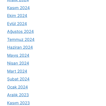
Kasım 2024
Ekim 2024
Eylül 2024
Ağustos 2024
Temmuz 2024
Haziran 2024
Mayıs 2024
Nisan 2024
Mart 2024
Şubat 2024
Ocak 2024
Aralık 2023
Kasım 2023