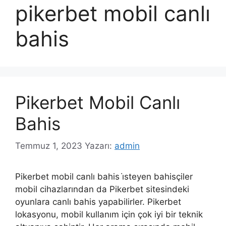
pikerbet mobil canlı
bahis
Pikerbet Mobil Canlı
Bahis
Temmuz 1, 2023
Yazarı:
admin
Pikerbet mobil canlı bahis i̇steyen bahisçiler
mobil cihazlarından da Pikerbet sitesindeki
oyunlara canlı bahis yapabilirler. Pikerbet
lokasyonu, mobil kullanım için çok iyi bir teknik