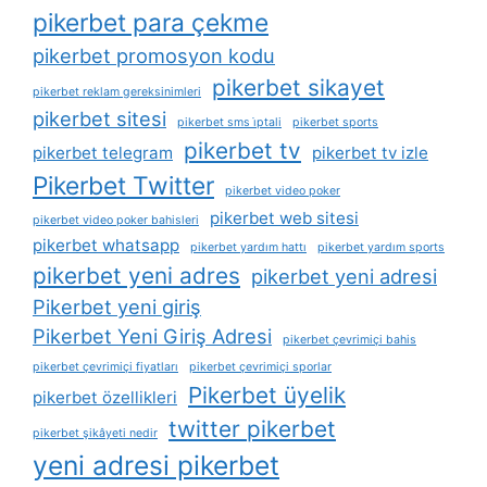
pikerbet para çekme
pikerbet promosyon kodu
pikerbet sikayet
pikerbet reklam gereksinimleri
pikerbet sitesi
pikerbet sms i̇ptali
pikerbet sports
pikerbet tv
pikerbet telegram
pikerbet tv izle
Pikerbet Twitter
pikerbet video poker
pikerbet web sitesi
pikerbet video poker bahisleri
pikerbet whatsapp
pikerbet yardım hattı
pikerbet yardım sports
pikerbet yeni adres
pikerbet yeni adresi
Pikerbet yeni giriş
Pikerbet Yeni Giriş Adresi
pikerbet çevrimiçi bahis
pikerbet çevrimiçi fiyatları
pikerbet çevrimiçi sporlar
Pikerbet üyelik
pikerbet özellikleri
twitter pikerbet
pikerbet şikâyeti nedir
yeni adresi pikerbet