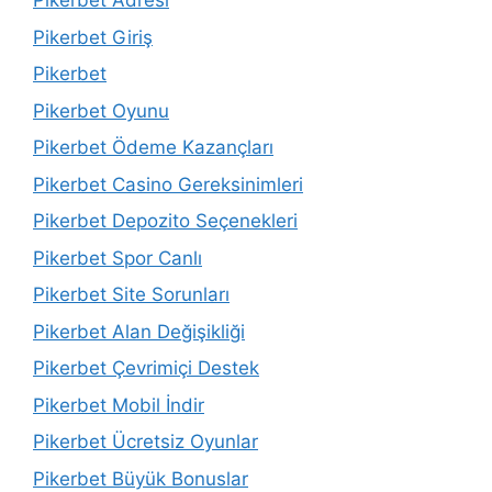
Pikerbet Adresi
Pikerbet Giriş
Pikerbet
Pikerbet Oyunu
Pikerbet Ödeme Kazançları
Pikerbet Casino Gereksinimleri
Pikerbet Depozito Seçenekleri
Pikerbet Spor Canlı
Pikerbet Site Sorunları
Pikerbet Alan Değişikliği
Pikerbet Çevrimiçi Destek
Pikerbet Mobil İndir
Pikerbet Ücretsiz Oyunlar
Pikerbet Büyük Bonuslar