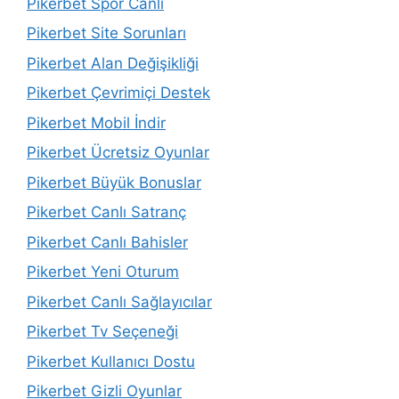
Pikerbet Spor Canlı
Pikerbet Site Sorunları
Pikerbet Alan Değişikliği
Pikerbet Çevrimiçi Destek
Pikerbet Mobil İndir
Pikerbet Ücretsiz Oyunlar
Pikerbet Büyük Bonuslar
Pikerbet Canlı Satranç
Pikerbet Canlı Bahisler
Pikerbet Yeni Oturum
Pikerbet Canlı Sağlayıcılar
Pikerbet Tv Seçeneği
Pikerbet Kullanıcı Dostu
Pikerbet Gizli Oyunlar