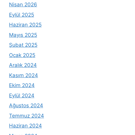
Nisan 2026
Eylül 2025
Haziran 2025
Mayıs 2025
Şubat 2025
Ocak 2025
Aralık 2024
Kasım 2024
Ekim 2024
Eylül 2024
Ağustos 2024
Temmuz 2024
Haziran 2024