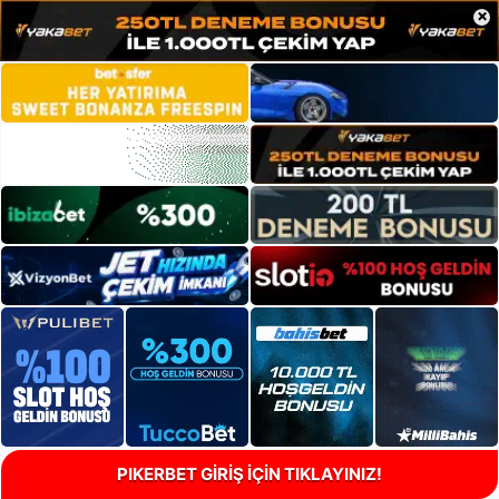
×
PIKERBET GİRİŞ İÇİN TIKLAYINIZ!