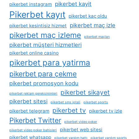
pikerbet kayit
pikerbet instagram
Pikerbet kayıt
pikerbet kaç oldu
pikerbet maç izle
pikerbet kesintisiz hizmet
pikerbet maç izleme
pikerbet maçları
pikerbet müşteri hizmetleri
pikerbet online casino
pikerbet para yatirma
pikerbet para çekme
pikerbet promosyon kodu
pikerbet sikayet
pikerbet reklam gereksinimleri
pikerbet sitesi
pikerbet sms i̇ptali
pikerbet sports
pikerbet tv
pikerbet telegram
pikerbet tv izle
Pikerbet Twitter
pikerbet video poker
pikerbet web sitesi
pikerbet video poker bahisleri
pikerbet whatsapp
pikerbet yardım hattı
pikerbet yardım sports