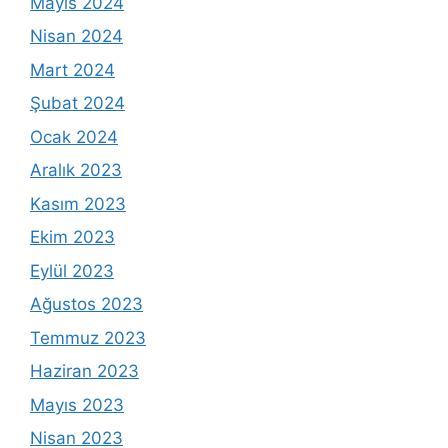
Mayıs 2024
Nisan 2024
Mart 2024
Şubat 2024
Ocak 2024
Aralık 2023
Kasım 2023
Ekim 2023
Eylül 2023
Ağustos 2023
Temmuz 2023
Haziran 2023
Mayıs 2023
Nisan 2023