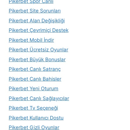
Pikerbet Spor Canlı
Pikerbet Site Sorunları
Pikerbet Alan Değişikliği
Pikerbet Çevrimiçi Destek
Pikerbet Mobil İndir
Pikerbet Ücretsiz Oyunlar
Pikerbet Büyük Bonuslar
Pikerbet Canlı Satranç
Pikerbet Canlı Bahisler
Pikerbet Yeni Oturum
Pikerbet Canlı Sağlayıcılar
Pikerbet Tv Seçeneği
Pikerbet Kullanıcı Dostu
Pikerbet Gizli Oyunlar