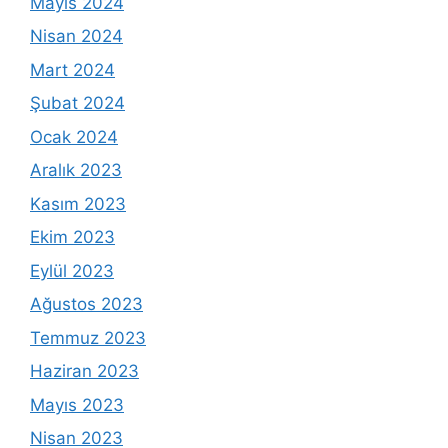
Mayıs 2024
Nisan 2024
Mart 2024
Şubat 2024
Ocak 2024
Aralık 2023
Kasım 2023
Ekim 2023
Eylül 2023
Ağustos 2023
Temmuz 2023
Haziran 2023
Mayıs 2023
Nisan 2023