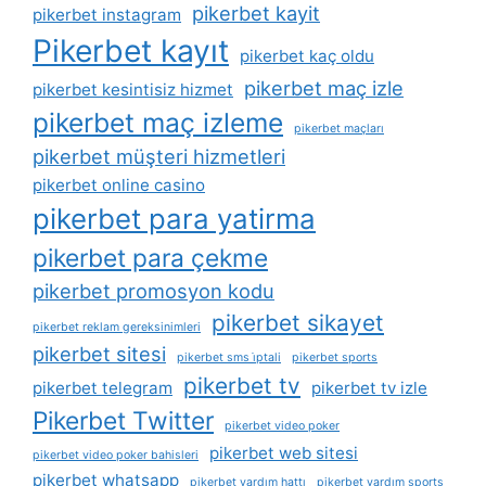
pikerbet kayit
pikerbet instagram
Pikerbet kayıt
pikerbet kaç oldu
pikerbet maç izle
pikerbet kesintisiz hizmet
pikerbet maç izleme
pikerbet maçları
pikerbet müşteri hizmetleri
pikerbet online casino
pikerbet para yatirma
pikerbet para çekme
pikerbet promosyon kodu
pikerbet sikayet
pikerbet reklam gereksinimleri
pikerbet sitesi
pikerbet sms i̇ptali
pikerbet sports
pikerbet tv
pikerbet telegram
pikerbet tv izle
Pikerbet Twitter
pikerbet video poker
pikerbet web sitesi
pikerbet video poker bahisleri
pikerbet whatsapp
pikerbet yardım hattı
pikerbet yardım sports