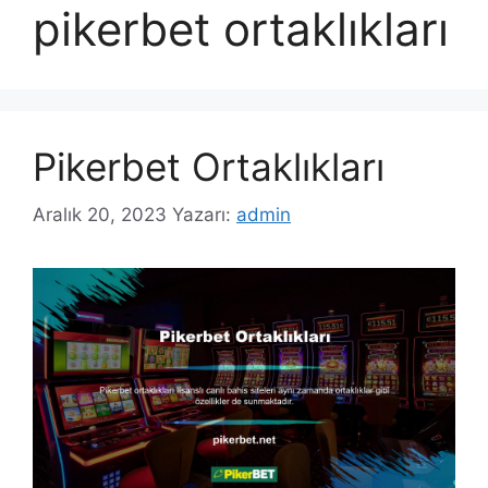
pikerbet ortaklıkları
Pikerbet Ortaklıkları
Aralık 20, 2023
Yazarı:
admin