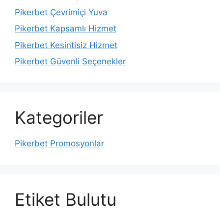
Pikerbet Çevrimiçi Yuva
Pikerbet Kapsamlı Hizmet
Pikerbet Kesintisiz Hizmet
Pikerbet Güvenli Seçenekler
Kategoriler
Pikerbet Promosyonlar
Etiket Bulutu