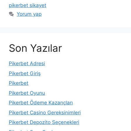
pikerbet sikayet
Yorum yap
Son Yazılar
Pikerbet Adresi
Pikerbet Giriş
Pikerbet
Pikerbet Oyunu
Pikerbet Ödeme Kazançları
Pikerbet Casino Gereksinimleri
Pikerbet Depozito Seçenekleri