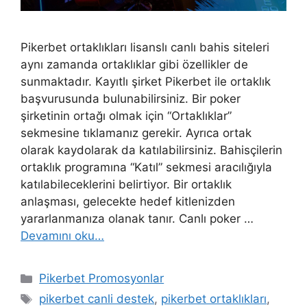
Pikerbet ortaklıkları lisanslı canlı bahis siteleri
aynı zamanda ortaklıklar gibi özellikler de
sunmaktadır. Kayıtlı şirket Pikerbet ile ortaklık
başvurusunda bulunabilirsiniz. Bir poker
şirketinin ortağı olmak için “Ortaklıklar”
sekmesine tıklamanız gerekir. Ayrıca ortak
olarak kaydolarak da katılabilirsiniz. Bahisçilerin
ortaklık programına “Katıl” sekmesi aracılığıyla
katılabileceklerini belirtiyor. Bir ortaklık
anlaşması, gelecekte hedef kitlenizden
yararlanmanıza olanak tanır. Canlı poker …
Devamını oku…
Kategoriler
Pikerbet Promosyonlar
Etiketler
pikerbet canli destek
,
pikerbet ortaklıkları
,