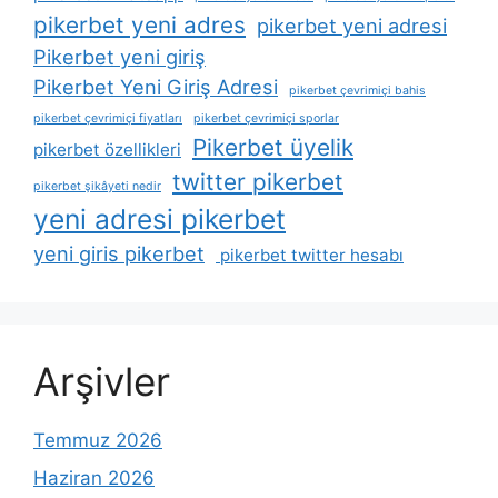
pikerbet yeni adres
pikerbet yeni adresi
Pikerbet yeni giriş
Pikerbet Yeni Giriş Adresi
pikerbet çevrimiçi bahis
pikerbet çevrimiçi fiyatları
pikerbet çevrimiçi sporlar
Pikerbet üyelik
pikerbet özellikleri
twitter pikerbet
pikerbet şikâyeti nedir
yeni adresi pikerbet
yeni giris pikerbet
pikerbet twitter hesabı
Arşivler
Temmuz 2026
Haziran 2026