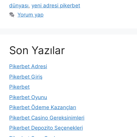
dünyası
,
yeni adresi pikerbet
Yorum yap
Son Yazılar
Pikerbet Adresi
Pikerbet Giriş
Pikerbet
Pikerbet Oyunu
Pikerbet Ödeme Kazançları
Pikerbet Casino Gereksinimleri
Pikerbet Depozito Seçenekleri