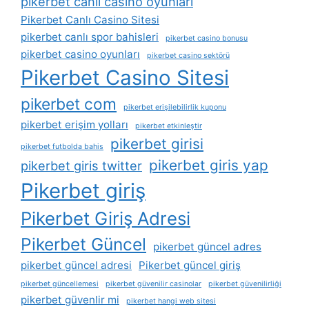
pikerbet canlı casino oyunları
Pikerbet Canlı Casino Sitesi
pikerbet canlı spor bahisleri
pikerbet casino bonusu
pikerbet casino oyunları
pikerbet casino sektörü
Pikerbet Casino Sitesi
pikerbet com
pikerbet erişilebilirlik kuponu
pikerbet erişim yolları
pikerbet etkinleştir
pikerbet girisi
pikerbet futbolda bahis
pikerbet giris yap
pikerbet giris twitter
Pikerbet giriş
Pikerbet Giriş Adresi
Pikerbet Güncel
pikerbet güncel adres
pikerbet güncel adresi
Pikerbet güncel giriş
pikerbet güncellemesi
pikerbet güvenilir casinolar
pikerbet güvenilirliği
pikerbet güvenlir mi
pikerbet hangi web sitesi