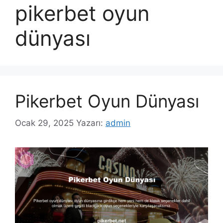
pikerbet oyun
dünyası
Pikerbet Oyun Dünyası
Ocak 29, 2025
Yazarı:
admin