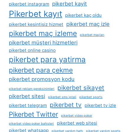
pikerbet kayit
pikerbet instagram
Pikerbet kayıt
pikerbet kaç oldu
pikerbet maç izle
pikerbet kesintisiz hizmet
pikerbet maç izleme
pikerbet maçları
pikerbet müşteri hizmetleri
pikerbet online casino
pikerbet para yatirma
pikerbet para çekme
pikerbet promosyon kodu
pikerbet sikayet
pikerbet reklam gereksinimleri
pikerbet sitesi
pikerbet sms i̇ptali
pikerbet sports
pikerbet tv
pikerbet telegram
pikerbet tv izle
Pikerbet Twitter
pikerbet video poker
pikerbet web sitesi
pikerbet video poker bahisleri
pikerbet whatsapp
pikerbet yardım hattı
pikerbet yardım sports