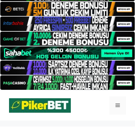
İçeriğe
atla
Menü