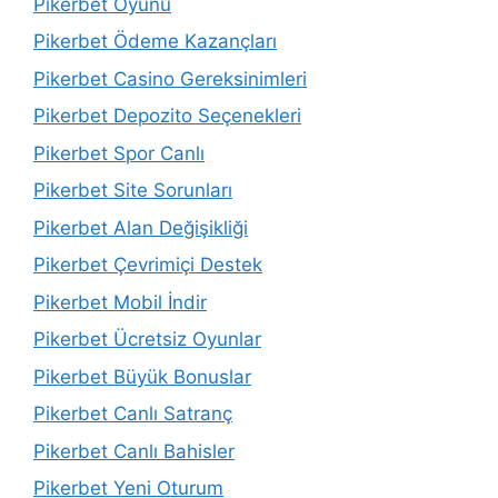
Pikerbet Oyunu
Pikerbet Ödeme Kazançları
Pikerbet Casino Gereksinimleri
Pikerbet Depozito Seçenekleri
Pikerbet Spor Canlı
Pikerbet Site Sorunları
Pikerbet Alan Değişikliği
Pikerbet Çevrimiçi Destek
Pikerbet Mobil İndir
Pikerbet Ücretsiz Oyunlar
Pikerbet Büyük Bonuslar
Pikerbet Canlı Satranç
Pikerbet Canlı Bahisler
Pikerbet Yeni Oturum