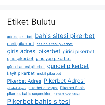
Etiket Bulutu
bahis sitesi pikerbet
adresi pikerbet
canli pikerbet
casino sitesi pikerbet
giris adresi pikerbet
girisi pikerbet
giris pikerbet
giris yap pikerbet
güncel pikerbet
güncel adresi pikerbet
kayit pikerbet
mobil pikerbet
Pikerbet Adresi
Pikerbet Adres
pikerbet altyapısı
Pikerbet Bahis
pikerbet altyapı
pikerbet bahis seçenekleri
pikerbet bahis siteleri
Pikerbet bahis sitesi