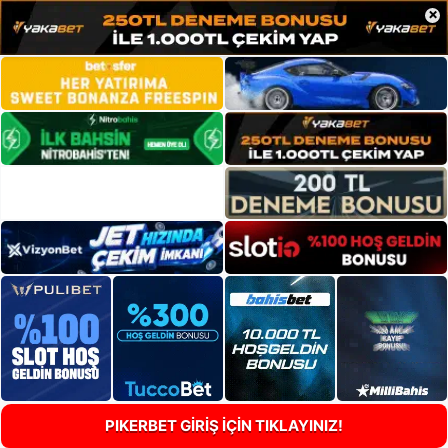
×
PIKERBET GİRİŞ İÇİN TIKLAYINIZ!