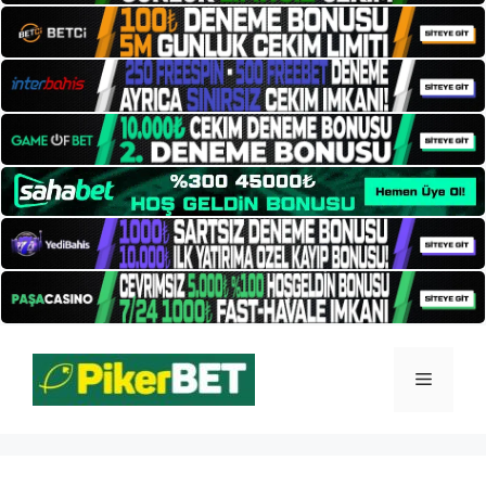
İçeriğe
atla
Menü