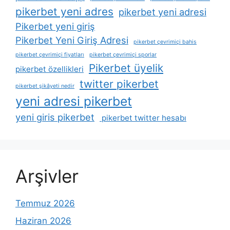
pikerbet yeni adres
pikerbet yeni adresi
Pikerbet yeni giriş
Pikerbet Yeni Giriş Adresi
pikerbet çevrimiçi bahis
pikerbet çevrimiçi fiyatları
pikerbet çevrimiçi sporlar
Pikerbet üyelik
pikerbet özellikleri
twitter pikerbet
pikerbet şikâyeti nedir
yeni adresi pikerbet
yeni giris pikerbet
pikerbet twitter hesabı
Arşivler
Temmuz 2026
Haziran 2026