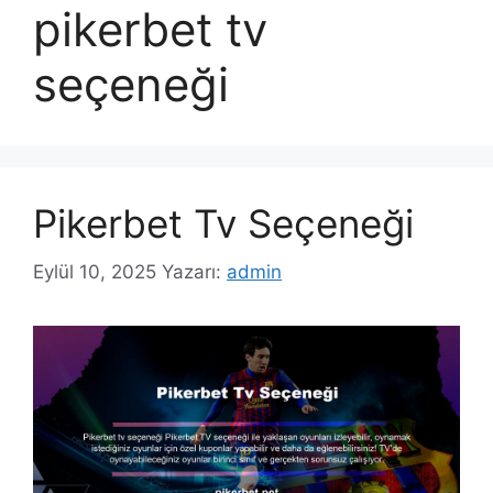
pikerbet tv
seçeneği
Pikerbet Tv Seçeneği
Eylül 10, 2025
Yazarı:
admin