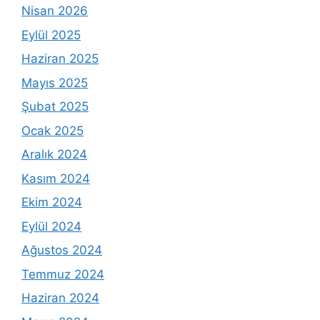
Nisan 2026
Eylül 2025
Haziran 2025
Mayıs 2025
Şubat 2025
Ocak 2025
Aralık 2024
Kasım 2024
Ekim 2024
Eylül 2024
Ağustos 2024
Temmuz 2024
Haziran 2024