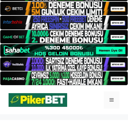
İçeriğe
atla
Menü