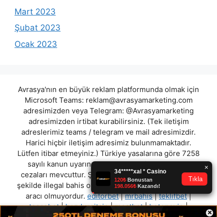
Mart 2023
Şubat 2023
Ocak 2023
Avrasya'nın en büyük reklam platformunda olmak için
Microsoft Teams:
reklam@avrasyamarketing.com
adresimizden veya Telegram: @Avrasyamarketing
adresimizden irtibat kurabilirsiniz. (Tek iletişim
adreslerimiz teams / telegram ve mail adresimizdir.
Harici hiçbir iletişim adresimiz bulunmamaktadır.
Lütfen itibar etmeyiniz.) Türkiye yasalarına göre 7258
sayılı kanun uyarınca yasa dışı bahis oynamanın
cezaları mevcuttur. Şu an bulunduğunuz site hiç bir
şekilde illegal bahis oyunları oynatmıyor ve oynamaya
aracı olmuyordur.
editorbet
|
mrbahis
|
teklifbet
|
tescobet
|
bozdurgitsin
|
mostbet
|
betonevip
|
×