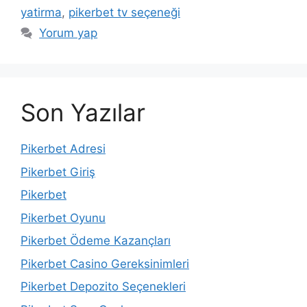
yatirma
,
pikerbet tv seçeneği
Yorum yap
Son Yazılar
Pikerbet Adresi
Pikerbet Giriş
Pikerbet
Pikerbet Oyunu
Pikerbet Ödeme Kazançları
Pikerbet Casino Gereksinimleri
Pikerbet Depozito Seçenekleri