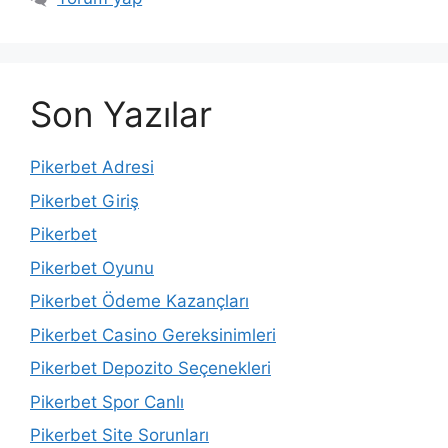
Son Yazılar
Pikerbet Adresi
Pikerbet Giriş
Pikerbet
Pikerbet Oyunu
Pikerbet Ödeme Kazançları
Pikerbet Casino Gereksinimleri
Pikerbet Depozito Seçenekleri
Pikerbet Spor Canlı
Pikerbet Site Sorunları