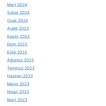
Mart 2024
Şubat 2024
Ocak 2024
Aralık 2023
Kasım 2023
Ekim 2023
Eylül 2023
Ağustos 2023
Temmuz 2023
Haziran 2023
Mayıs 2023
Nisan 2023
Mart 2023