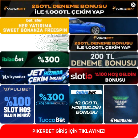
×
PIKERBET GİRİŞ İÇİN TIKLAYINIZ!