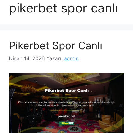
pikerbet spor canlı
Pikerbet Spor Canlı
Nisan 14, 2026
Yazarı:
admin