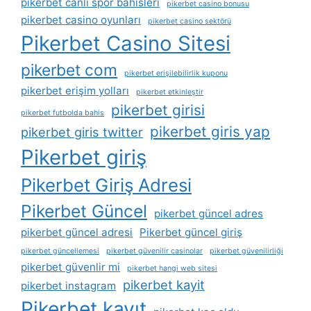
pikerbet canlı spor bahisleri
pikerbet casino bonusu
pikerbet casino oyunları
pikerbet casino sektörü
Pikerbet Casino Sitesi
pikerbet com
pikerbet erişilebilirlik kuponu
pikerbet erişim yolları
pikerbet etkinleştir
pikerbet girisi
pikerbet futbolda bahis
pikerbet giris yap
pikerbet giris twitter
Pikerbet giriş
Pikerbet Giriş Adresi
Pikerbet Güncel
pikerbet güncel adres
pikerbet güncel adresi
Pikerbet güncel giriş
pikerbet güncellemesi
pikerbet güvenilir casinolar
pikerbet güvenilirliği
pikerbet güvenlir mi
pikerbet hangi web sitesi
pikerbet kayit
pikerbet instagram
Pikerbet kayıt