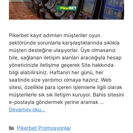
Pikerbet kayıt adımları müşteriler oyun
sektöründe sorunlarla karşılaştıklarında sıklıkla
müşteri desteğine ulaşıyorlar. Üye olmasanız
bile, sağlanan iletişim alanları aracılığıyla hesap
yöneticinizle iletişime geçerek Site hakkında
bilgi alabilirsiniz. Haftanın her günü, her
saatinde size yardımcı olmaya hazırız. Web
sitesi, özellikle para içeren işlemlerle ilgili olarak
müşterilerle sık sık iletişim kuruyor. Bahis sitesini
e-postayla göndermek yerine aramak …
Devamını oku…
Kategoriler
Pikerbet Promosyonlar