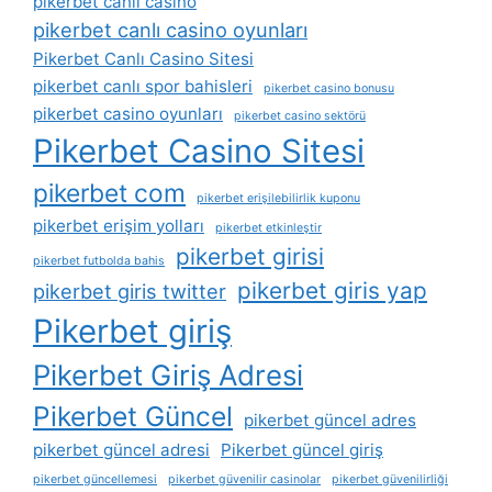
pikerbet canlı casino
pikerbet canlı casino oyunları
Pikerbet Canlı Casino Sitesi
pikerbet canlı spor bahisleri
pikerbet casino bonusu
pikerbet casino oyunları
pikerbet casino sektörü
Pikerbet Casino Sitesi
pikerbet com
pikerbet erişilebilirlik kuponu
pikerbet erişim yolları
pikerbet etkinleştir
pikerbet girisi
pikerbet futbolda bahis
pikerbet giris yap
pikerbet giris twitter
Pikerbet giriş
Pikerbet Giriş Adresi
Pikerbet Güncel
pikerbet güncel adres
pikerbet güncel adresi
Pikerbet güncel giriş
pikerbet güncellemesi
pikerbet güvenilir casinolar
pikerbet güvenilirliği