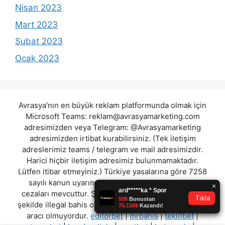
Nisan 2023
Mart 2023
Şubat 2023
Ocak 2023
Avrasya'nın en büyük reklam platformunda olmak için
Microsoft Teams:
reklam@avrasyamarketing.com
adresimizden veya Telegram: @Avrasyamarketing
adresimizden irtibat kurabilirsiniz. (Tek iletişim
adreslerimiz teams / telegram ve mail adresimizdir.
Harici hiçbir iletişim adresimiz bulunmamaktadır.
Lütfen itibar etmeyiniz.) Türkiye yasalarına göre 7258
sayılı kanun uyarınca yasa dışı bahis oynamanın
cezaları mevcuttur. Şu an bulunduğunuz site hiç bir
şekilde illegal bahis oyunları oynatmıyor ve oynamaya
aracı olmuyordur.
editorbet
|
mrbahis
|
teklifbet
|