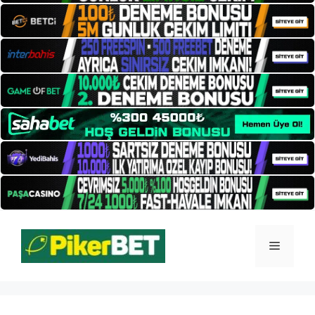
İçeriğe
atla
Menü