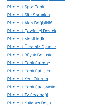
Pikerbet Spor Canlı
Pikerbet Site Sorunları
Pikerbet Alan Değişikliği
Pikerbet Çevrimiçi Destek
Pikerbet Mobil İndir
Pikerbet Ücretsiz Oyunlar
Pikerbet Büyük Bonuslar
Pikerbet Canlı Satranç
Pikerbet Canlı Bahisler
Pikerbet Yeni Oturum
Pikerbet Canlı Sağlayıcılar
Pikerbet Tv Seçeneği
Pikerbet Kullanıcı Dostu