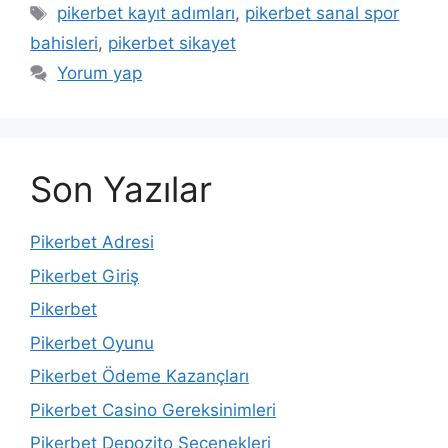
Etiketler
pikerbet kayıt adımları
,
pikerbet sanal spor
bahisleri
,
pikerbet sikayet
Yorum yap
Son Yazılar
Pikerbet Adresi
Pikerbet Giriş
Pikerbet
Pikerbet Oyunu
Pikerbet Ödeme Kazançları
Pikerbet Casino Gereksinimleri
Pikerbet Depozito Seçenekleri