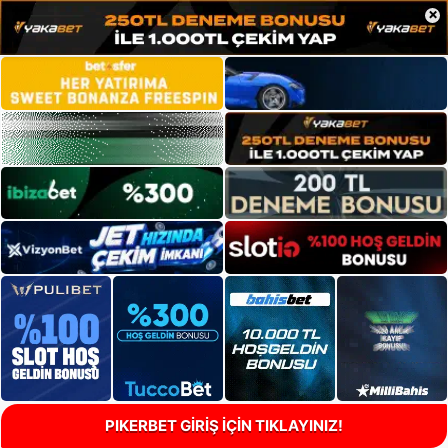
×
PIKERBET GİRİŞ İÇİN TIKLAYINIZ!