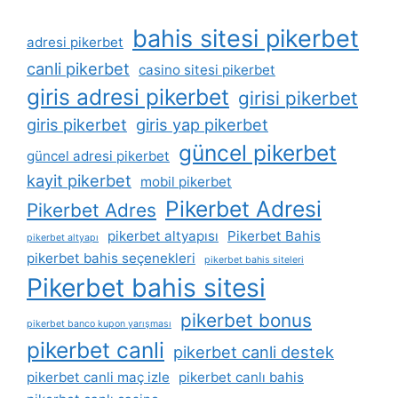
bahis sitesi pikerbet
adresi pikerbet
canli pikerbet
casino sitesi pikerbet
giris adresi pikerbet
girisi pikerbet
giris pikerbet
giris yap pikerbet
güncel pikerbet
güncel adresi pikerbet
kayit pikerbet
mobil pikerbet
Pikerbet Adresi
Pikerbet Adres
pikerbet altyapısı
Pikerbet Bahis
pikerbet altyapı
pikerbet bahis seçenekleri
pikerbet bahis siteleri
Pikerbet bahis sitesi
pikerbet bonus
pikerbet banco kupon yarışması
pikerbet canli
pikerbet canli destek
pikerbet canli maç izle
pikerbet canlı bahis