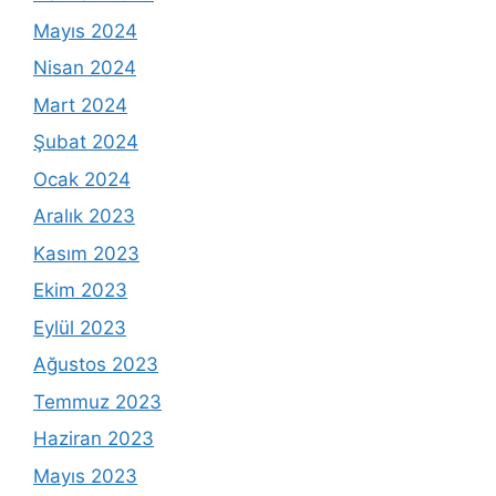
Mayıs 2024
Nisan 2024
Mart 2024
Şubat 2024
Ocak 2024
Aralık 2023
Kasım 2023
Ekim 2023
Eylül 2023
Ağustos 2023
Temmuz 2023
Haziran 2023
Mayıs 2023