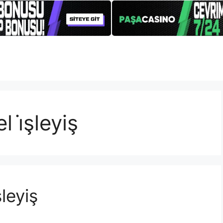
 i̇şleyiş
leyiş