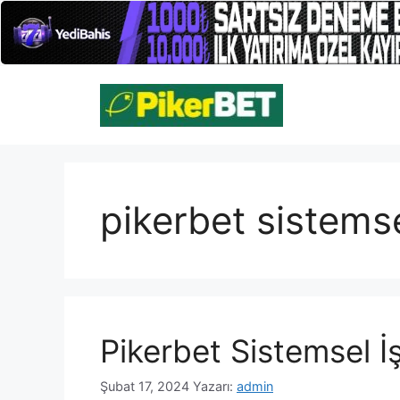
İçeriğe
atla
pikerbet sistemsel
Pikerbet Sistemsel İş
Şubat 17, 2024
Yazarı:
admin