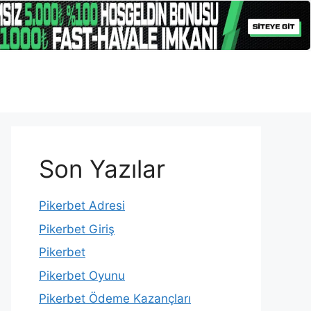
Son Yazılar
Pikerbet Adresi
Pikerbet Giriş
Pikerbet
Pikerbet Oyunu
Pikerbet Ödeme Kazançları