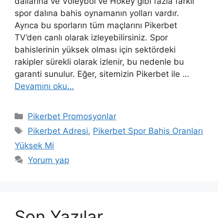
dallarına ve Voleybol ve Hokey gibi fazla farklı
spor dalına bahis oynamanın yolları vardır.
Ayrıca bu sporların tüm maçlarını Pikerbet
TV’den canlı olarak izleyebilirsiniz. Spor
bahislerinin yüksek olması için sektördeki
rakipler sürekli olarak izlenir, bu nedenle bu
garanti sunulur. Eğer, sitemizin Pikerbet ile …
Devamını oku…
Kategoriler
Pikerbet Promosyonlar
Etiketler
Pikerbet Adresi
,
Pikerbet Spor Bahis Oranları
Yüksek Mi
Yorum yap
Son Yazılar