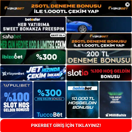
×
PIKERBET GİRİŞ İÇİN TIKLAYINIZ!