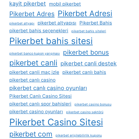
kayit pikerbet
mobil pikerbet
Pikerbet Adresi
Pikerbet Adres
pikerbet altyapısı
Pikerbet Bahis
pikerbet altyapı
pikerbet bahis seçenekleri
pikerbet bahis siteleri
Pikerbet bahis sitesi
pikerbet bonus
pikerbet banco kupon yarışması
pikerbet canli
pikerbet canli destek
pikerbet canli maç izle
pikerbet canlı bahis
pikerbet canlı casino
pikerbet canlı casino oyunları
Pikerbet Canlı Casino Sitesi
pikerbet canlı spor bahisleri
pikerbet casino bonusu
pikerbet casino oyunları
pikerbet casino sektörü
Pikerbet Casino Sitesi
pikerbet com
pikerbet erişilebilirlik kuponu