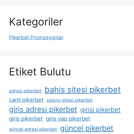
Kategoriler
Pikerbet Promosyonlar
Etiket Bulutu
bahis sitesi pikerbet
adresi pikerbet
canli pikerbet
casino sitesi pikerbet
giris adresi pikerbet
girisi pikerbet
giris pikerbet
giris yap pikerbet
güncel pikerbet
güncel adresi pikerbet