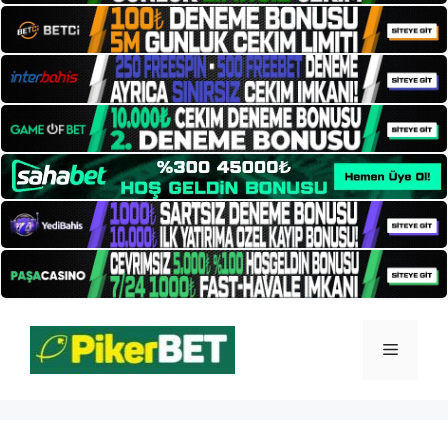
İçeriğe
atla
Menü