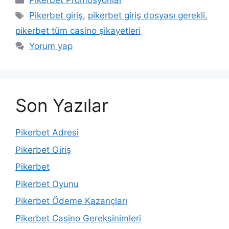
Pikerbet Promosyonlar
Etiketler
Pikerbet giriş
,
pikerbet giriş dosyası gerekli
,
pikerbet tüm casino şikayetleri
Yorum yap
Son Yazılar
Pikerbet Adresi
Pikerbet Giriş
Pikerbet
Pikerbet Oyunu
Pikerbet Ödeme Kazançları
Pikerbet Casino Gereksinimleri