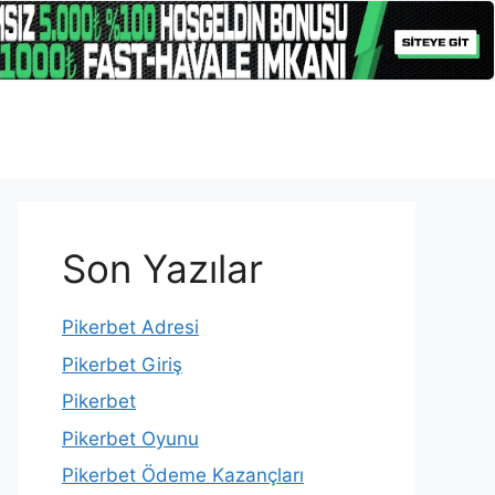
Son Yazılar
Pikerbet Adresi
Pikerbet Giriş
Pikerbet
Pikerbet Oyunu
Pikerbet Ödeme Kazançları