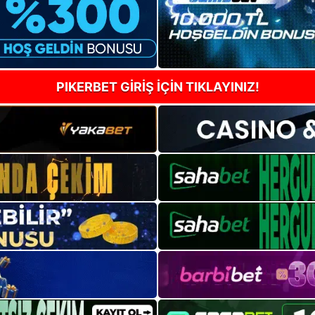
PIKERBET GİRİŞ İÇİN TIKLAYINIZ!