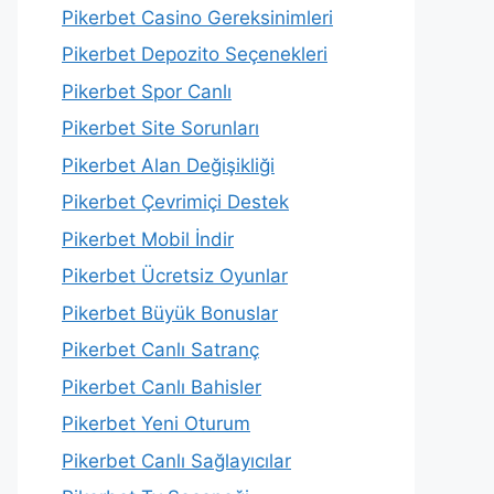
Pikerbet Casino Gereksinimleri
Pikerbet Depozito Seçenekleri
Pikerbet Spor Canlı
Pikerbet Site Sorunları
Pikerbet Alan Değişikliği
Pikerbet Çevrimiçi Destek
Pikerbet Mobil İndir
Pikerbet Ücretsiz Oyunlar
Pikerbet Büyük Bonuslar
Pikerbet Canlı Satranç
Pikerbet Canlı Bahisler
Pikerbet Yeni Oturum
Pikerbet Canlı Sağlayıcılar