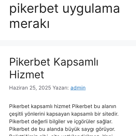
pikerbet uygulama
merakı
Pikerbet Kapsamlı
Hizmet
Haziran 25, 2025
Yazarı:
admin
Pikerbet kapsamlı hizmet Pikerbet bu alanın
çeşitli yönlerini kapsayan kapsamlı bir sitedir.
Pikerbet değerli bilgiler ve içgörüler sağlar.
Pikerbet de bu alanda büyük saygı görüyor.