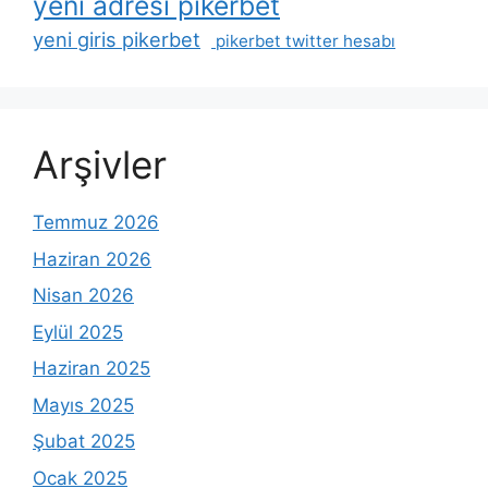
yeni adresi pikerbet
yeni giris pikerbet
pikerbet twitter hesabı
Arşivler
Temmuz 2026
Haziran 2026
Nisan 2026
Eylül 2025
Haziran 2025
Mayıs 2025
Şubat 2025
Ocak 2025