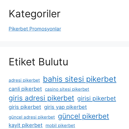
Kategoriler
Pikerbet Promosyonlar
Etiket Bulutu
bahis sitesi pikerbet
adresi pikerbet
canli pikerbet
casino sitesi pikerbet
giris adresi pikerbet
girisi pikerbet
giris pikerbet
giris yap pikerbet
güncel pikerbet
güncel adresi pikerbet
kayit pikerbet
mobil pikerbet