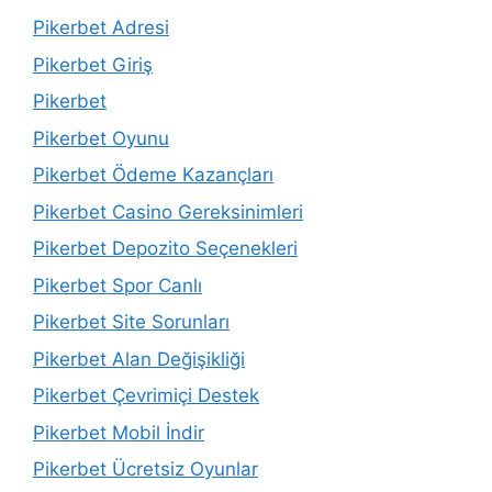
Pikerbet Adresi
Pikerbet Giriş
Pikerbet
Pikerbet Oyunu
Pikerbet Ödeme Kazançları
Pikerbet Casino Gereksinimleri
Pikerbet Depozito Seçenekleri
Pikerbet Spor Canlı
Pikerbet Site Sorunları
Pikerbet Alan Değişikliği
Pikerbet Çevrimiçi Destek
Pikerbet Mobil İndir
Pikerbet Ücretsiz Oyunlar