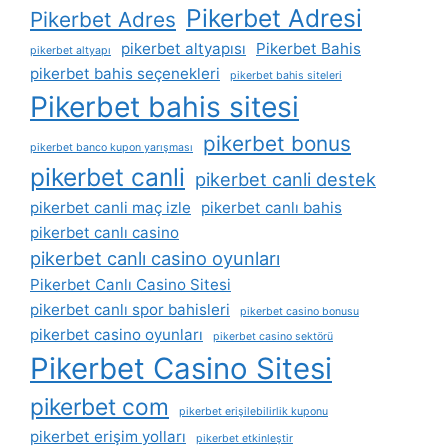
Pikerbet Adresi
Pikerbet Adres
pikerbet altyapısı
Pikerbet Bahis
pikerbet altyapı
pikerbet bahis seçenekleri
pikerbet bahis siteleri
Pikerbet bahis sitesi
pikerbet bonus
pikerbet banco kupon yarışması
pikerbet canli
pikerbet canli destek
pikerbet canli maç izle
pikerbet canlı bahis
pikerbet canlı casino
pikerbet canlı casino oyunları
Pikerbet Canlı Casino Sitesi
pikerbet canlı spor bahisleri
pikerbet casino bonusu
pikerbet casino oyunları
pikerbet casino sektörü
Pikerbet Casino Sitesi
pikerbet com
pikerbet erişilebilirlik kuponu
pikerbet erişim yolları
pikerbet etkinleştir