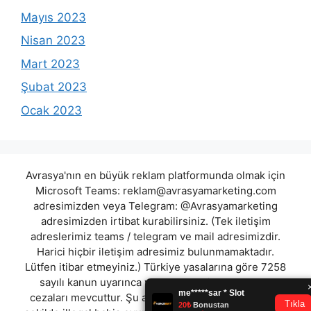
Mayıs 2023
Nisan 2023
Mart 2023
Şubat 2023
Ocak 2023
Avrasya'nın en büyük reklam platformunda olmak için
Microsoft Teams:
reklam@avrasyamarketing.com
adresimizden veya Telegram: @Avrasyamarketing
adresimizden irtibat kurabilirsiniz. (Tek iletişim
adreslerimiz teams / telegram ve mail adresimizdir.
Harici hiçbir iletişim adresimiz bulunmamaktadır.
Lütfen itibar etmeyiniz.) Türkiye yasalarına göre 7258
sayılı kanun uyarınca yasa dışı bahis oynamanın
cezaları mevcuttur. Şu an bulunduğunuz site hiç bir