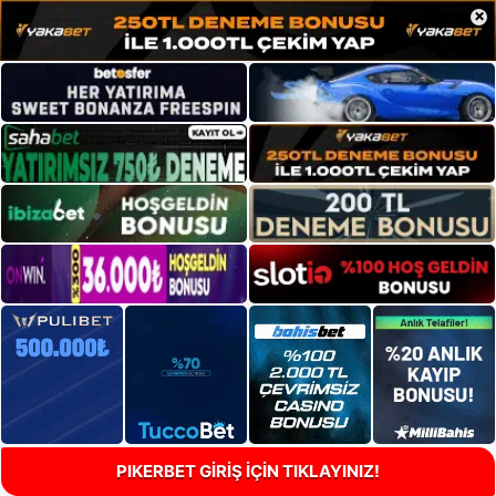
×
PIKERBET GİRİŞ İÇİN TIKLAYINIZ!