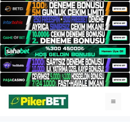
İçeriğe
atla
Menü