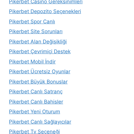
Pikerbet Casino Gereksinimleri
Pikerbet Depozito Seçenekleri
Pikerbet Spor Canlı
Pikerbet Site Sorunları
Pikerbet Alan Değişikliği
Pikerbet Çevrimiçi Destek
Pikerbet Mobil İndir
Pikerbet Ücretsiz Oyunlar
Pikerbet Büyük Bonuslar
Pikerbet Canlı Satranç
Pikerbet Canlı Bahisler
Pikerbet Yeni Oturum
Pikerbet Canlı Sağlayıcılar
Pikerbet Tv Seçeneği