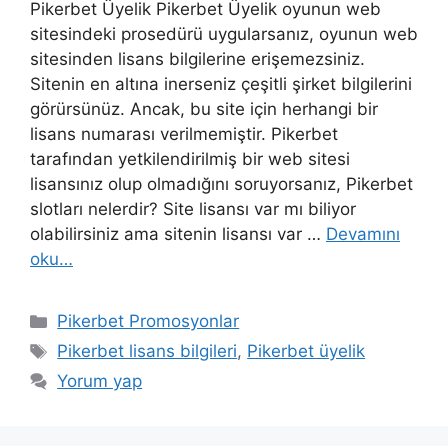
Pikerbet Üyelik Pikerbet Üyelik oyunun web
sitesindeki prosedürü uygularsanız, oyunun web
sitesinden lisans bilgilerine erişemezsiniz.
Sitenin en altına inerseniz çeşitli şirket bilgilerini
görürsünüz. Ancak, bu site için herhangi bir
lisans numarası verilmemiştir. Pikerbet
tarafından yetkilendirilmiş bir web sitesi
lisansınız olup olmadığını soruyorsanız, Pikerbet
slotları nelerdir? Site lisansı var mı biliyor
olabilirsiniz ama sitenin lisansı var …
Devamını
oku…
Kategoriler
Pikerbet Promosyonlar
Etiketler
Pikerbet lisans bilgileri
,
Pikerbet üyelik
Yorum yap