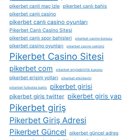
pikerbet canli maç izle
pikerbet canlı bahis
pikerbet canlı casino
pikerbet canlı casino oyunları
Pikerbet Canlı Casino Sitesi
pikerbet canlı spor bahisleri
pikerbet casino bonusu
pikerbet casino oyunları
pikerbet casino sektörü
Pikerbet Casino Sitesi
pikerbet com
pikerbet erişilebilirlik kuponu
pikerbet erişim yolları
pikerbet etkinleştir
pikerbet girisi
pikerbet futbolda bahis
pikerbet giris yap
pikerbet giris twitter
Pikerbet giriş
Pikerbet Giriş Adresi
Pikerbet Güncel
pikerbet güncel adres