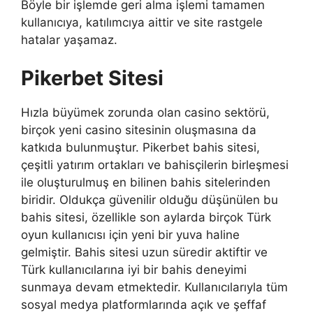
Böyle bir işlemde geri alma işlemi tamamen
kullanıcıya, katılımcıya aittir ve site rastgele
hatalar yaşamaz.
Pikerbet Sitesi
Hızla büyümek zorunda olan casino sektörü,
birçok yeni casino sitesinin oluşmasına da
katkıda bulunmuştur. Pikerbet bahis sitesi,
çeşitli yatırım ortakları ve bahisçilerin birleşmesi
ile oluşturulmuş en bilinen bahis sitelerinden
biridir. Oldukça güvenilir olduğu düşünülen bu
bahis sitesi, özellikle son aylarda birçok Türk
oyun kullanıcısı için yeni bir yuva haline
gelmiştir. Bahis sitesi uzun süredir aktiftir ve
Türk kullanıcılarına iyi bir bahis deneyimi
sunmaya devam etmektedir. Kullanıcılarıyla tüm
sosyal medya platformlarında açık ve şeffaf