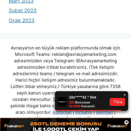
Mart 2023
Şubat 2023
Ocak 2023
Avrasya'nın en büyük reklam platformunda olmak için
Microsoft Teams:
reklam@avrasyamarketing.com
adresimizden veya Telegram: @Avrasyamarketing
adresimizden irtibat kurabilirsiniz. (Tek iletişim
adreslerimiz teams / telegram ve mail adresimizdir.
Harici hiçbir iletişim adresimiz bulunmamaktadır.
Lütfen itibar etmeyiniz.) Türkiye yasalarına göre 7258
sayılı kanun uyarınca yasa dışı bahis oynamanın
cezaları mevcuttur. Şu an bulunduğunuz site hiç bir
şekilde illegal bahis oyunları oynatmıyor ve oynamaya
aracı olmuyordur.
editorbet
|
mrbahis
|
teklifbet
|
tescobet
|
bozdurgitsin
|
mostbet
|
betonevip
|
×
voredbet