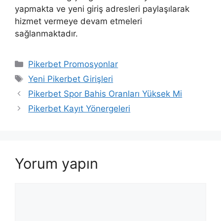
yapmakta ve yeni giriş adresleri paylaşılarak
hizmet vermeye devam etmeleri
sağlanmaktadır.
Kategoriler
Pikerbet Promosyonlar
Etiketler
Yeni Pikerbet Girişleri
Pikerbet Spor Bahis Oranları Yüksek Mi
Pikerbet Kayıt Yönergeleri
Yorum yapın
Yorum