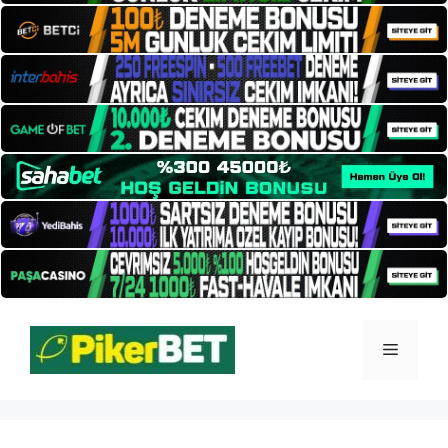
İçeriğe
atla
Menü