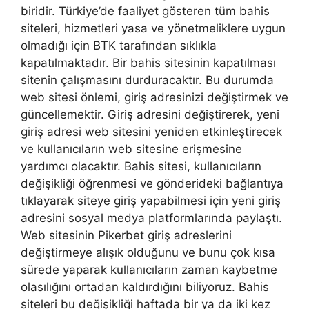
biridir. Türkiye’de faaliyet gösteren tüm bahis
siteleri, hizmetleri yasa ve yönetmeliklere uygun
olmadığı için BTK tarafından sıklıkla
kapatılmaktadır. Bir bahis sitesinin kapatılması
sitenin çalışmasını durduracaktır. Bu durumda
web sitesi önlemi, giriş adresinizi değiştirmek ve
güncellemektir. Giriş adresini değiştirerek, yeni
giriş adresi web sitesini yeniden etkinleştirecek
ve kullanıcıların web sitesine erişmesine
yardımcı olacaktır. Bahis sitesi, kullanıcıların
değişikliği öğrenmesi ve gönderideki bağlantıya
tıklayarak siteye giriş yapabilmesi için yeni giriş
adresini sosyal medya platformlarında paylaştı.
Web sitesinin Pikerbet giriş adreslerini
değiştirmeye alışık olduğunu ve bunu çok kısa
sürede yaparak kullanıcıların zaman kaybetme
olasılığını ortadan kaldırdığını biliyoruz. Bahis
siteleri bu değişikliği haftada bir ya da iki kez