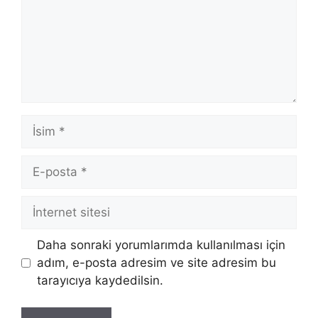
İsim
E-
posta
İnternet
sitesi
Daha sonraki yorumlarımda kullanılması için
adım, e-posta adresim ve site adresim bu
tarayıcıya kaydedilsin.