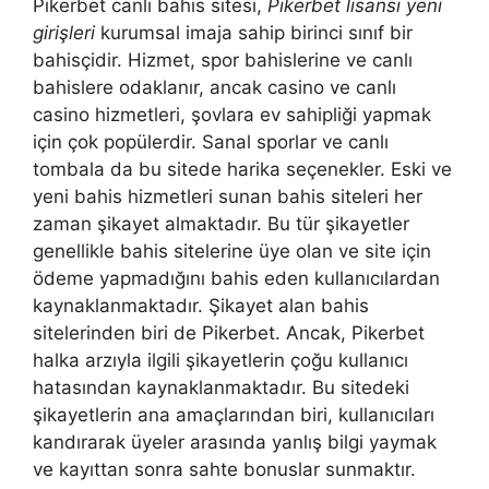
Pikerbet canlı bahis sitesi,
Pikerbet lisansı yeni
girişleri
kurumsal imaja sahip birinci sınıf bir
bahisçidir. Hizmet, spor bahislerine ve canlı
bahislere odaklanır, ancak casino ve canlı
casino hizmetleri, şovlara ev sahipliği yapmak
için çok popülerdir. Sanal sporlar ve canlı
tombala da bu sitede harika seçenekler. Eski ve
yeni bahis hizmetleri sunan bahis siteleri her
zaman şikayet almaktadır. Bu tür şikayetler
genellikle bahis sitelerine üye olan ve site için
ödeme yapmadığını bahis eden kullanıcılardan
kaynaklanmaktadır. Şikayet alan bahis
sitelerinden biri de Pikerbet. Ancak, Pikerbet
halka arzıyla ilgili şikayetlerin çoğu kullanıcı
hatasından kaynaklanmaktadır. Bu sitedeki
şikayetlerin ana amaçlarından biri, kullanıcıları
kandırarak üyeler arasında yanlış bilgi yaymak
ve kayıttan sonra sahte bonuslar sunmaktır.