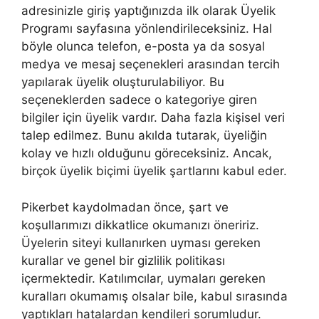
adresinizle giriş yaptığınızda ilk olarak Üyelik
Programı sayfasına yönlendirileceksiniz. Hal
böyle olunca telefon, e-posta ya da sosyal
medya ve mesaj seçenekleri arasından tercih
yapılarak üyelik oluşturulabiliyor. Bu
seçeneklerden sadece o kategoriye giren
bilgiler için üyelik vardır. Daha fazla kişisel veri
talep edilmez. Bunu akılda tutarak, üyeliğin
kolay ve hızlı olduğunu göreceksiniz. Ancak,
birçok üyelik biçimi üyelik şartlarını kabul eder.
Pikerbet kaydolmadan önce, şart ve
koşullarımızı dikkatlice okumanızı öneririz.
Üyelerin siteyi kullanırken uyması gereken
kurallar ve genel bir gizlilik politikası
içermektedir. Katılımcılar, uymaları gereken
kuralları okumamış olsalar bile, kabul sırasında
yaptıkları hatalardan kendileri sorumludur.