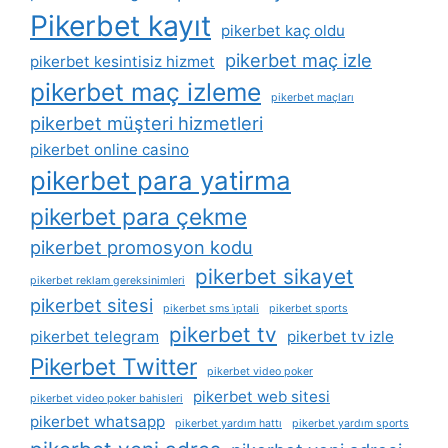
Pikerbet kayıt
pikerbet kaç oldu
pikerbet maç izle
pikerbet kesintisiz hizmet
pikerbet maç izleme
pikerbet maçları
pikerbet müşteri hizmetleri
pikerbet online casino
pikerbet para yatirma
pikerbet para çekme
pikerbet promosyon kodu
pikerbet sikayet
pikerbet reklam gereksinimleri
pikerbet sitesi
pikerbet sms i̇ptali
pikerbet sports
pikerbet tv
pikerbet telegram
pikerbet tv izle
Pikerbet Twitter
pikerbet video poker
pikerbet web sitesi
pikerbet video poker bahisleri
pikerbet whatsapp
pikerbet yardım hattı
pikerbet yardım sports