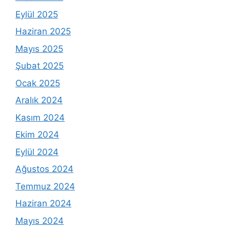
Eylül 2025
Haziran 2025
Mayıs 2025
Şubat 2025
Ocak 2025
Aralık 2024
Kasım 2024
Ekim 2024
Eylül 2024
Ağustos 2024
Temmuz 2024
Haziran 2024
Mayıs 2024