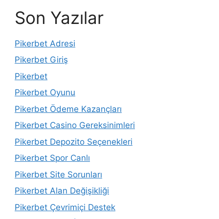
Son Yazılar
Pikerbet Adresi
Pikerbet Giriş
Pikerbet
Pikerbet Oyunu
Pikerbet Ödeme Kazançları
Pikerbet Casino Gereksinimleri
Pikerbet Depozito Seçenekleri
Pikerbet Spor Canlı
Pikerbet Site Sorunları
Pikerbet Alan Değişikliği
Pikerbet Çevrimiçi Destek