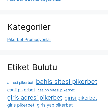
Kategoriler
Pikerbet Promosyonlar
Etiket Bulutu
bahis sitesi pikerbet
adresi pikerbet
canli pikerbet
casino sitesi pikerbet
giris adresi pikerbet
girisi pikerbet
giris pikerbet
giris yap pikerbet