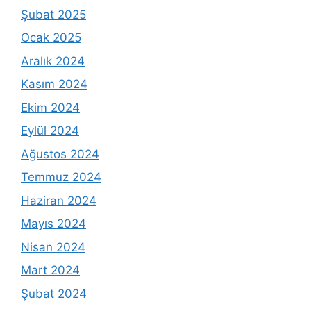
Şubat 2025
Ocak 2025
Aralık 2024
Kasım 2024
Ekim 2024
Eylül 2024
Ağustos 2024
Temmuz 2024
Haziran 2024
Mayıs 2024
Nisan 2024
Mart 2024
Şubat 2024