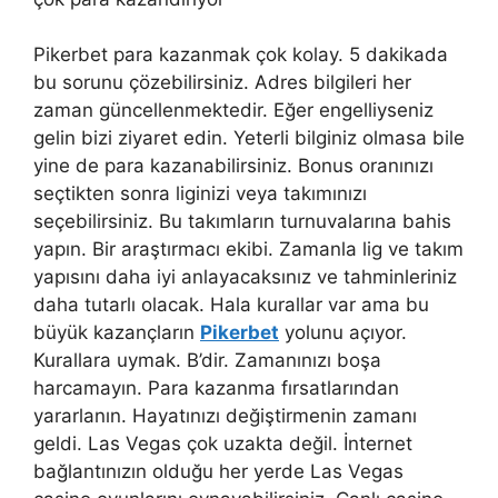
Pikerbet para kazanmak çok kolay. 5 dakikada
bu sorunu çözebilirsiniz. Adres bilgileri her
zaman güncellenmektedir. Eğer engelliyseniz
gelin bizi ziyaret edin. Yeterli bilginiz olmasa bile
yine de para kazanabilirsiniz. Bonus oranınızı
seçtikten sonra liginizi veya takımınızı
seçebilirsiniz. Bu takımların turnuvalarına bahis
yapın. Bir araştırmacı ekibi. Zamanla lig ve takım
yapısını daha iyi anlayacaksınız ve tahminleriniz
daha tutarlı olacak. Hala kurallar var ama bu
büyük kazançların
Pikerbet
yolunu açıyor.
Kurallara uymak. B’dir. Zamanınızı boşa
harcamayın. Para kazanma fırsatlarından
yararlanın. Hayatınızı değiştirmenin zamanı
geldi. Las Vegas çok uzakta değil. İnternet
bağlantınızın olduğu her yerde Las Vegas