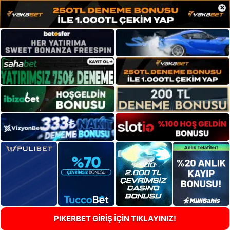
×
PIKERBET GİRİŞ İÇİN TIKLAYINIZ!