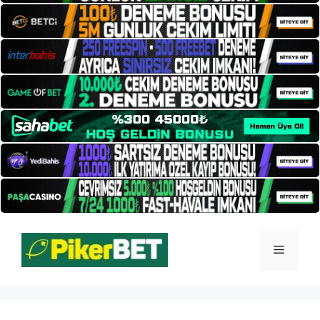
İçeriğe
atla
Menü