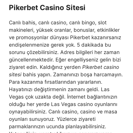
Pikerbet Casino Sitesi
Canlı bahis, canlı casino, canlı bingo, slot
makineleri, yüksek oranlar, bonuslar, etkinlikler
ve promosyonlar dünyası Pikerbet kazanırsanız
endişelenmenize gerek yok. 5 dakikada bu
sorunu çözebilirsiniz. Adres bilgileri her zaman
güncellenmektedir. Eğer engelliyseniz gelin bizi
ziyaret edin. Kaldığınız yerden
Pikerbet casino
sitesi
bahis yapın. Zamanınızı boşa harcamayın.
Para kazanma fırsatlarından yararlanın.
Hayatınızı değiştirmenin zamanı geldi. Las
Vegas çok uzakta değil. İnternet bağlantınızın
olduğu her yerde Las Vegas casino oyunlarını
oynayabilirsiniz. Canlı casino, casino ve masa
oyunları sunuyoruz. Yüzlerce ziyareti
parmaklarınızın ucunda planlayabilirsiniz.