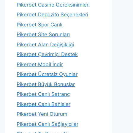
Pikerbet Casino Gereksinimleri
Pikerbet Depozito Seçenekleri
Pikerbet Spor Canlı
Pikerbet Site Sorunları
Pikerbet Alan Değişikliği
Pikerbet Çevrimiçi Destek
Pikerbet Mobil İndir
Pikerbet Ücretsiz Oyunlar
Pikerbet Büyük Bonuslar
Pikerbet Canlı Satranç
Pikerbet Canlı Bahisler
Pikerbet Yeni Oturum
Pikerbet Canlı Sağlayıcılar