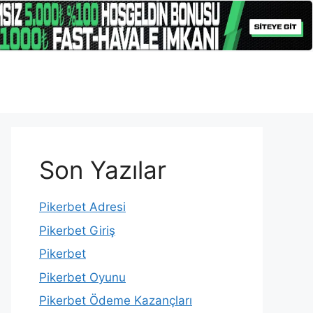
Son Yazılar
Pikerbet Adresi
Pikerbet Giriş
Pikerbet
Pikerbet Oyunu
Pikerbet Ödeme Kazançları