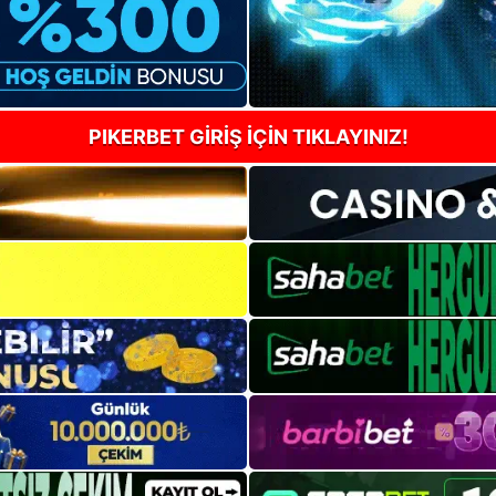
PIKERBET GİRİŞ İÇİN TIKLAYINIZ!