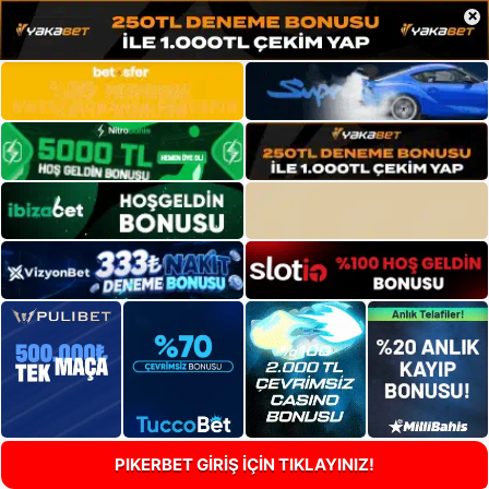
×
PIKERBET GİRİŞ İÇİN TIKLAYINIZ!