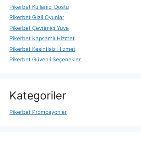
Pikerbet Kullanıcı Dostu
Pikerbet Gizli Oyunlar
Pikerbet Çevrimiçi Yuva
Pikerbet Kapsamlı Hizmet
Pikerbet Kesintisiz Hizmet
Pikerbet Güvenli Seçenekler
Kategoriler
Pikerbet Promosyonlar