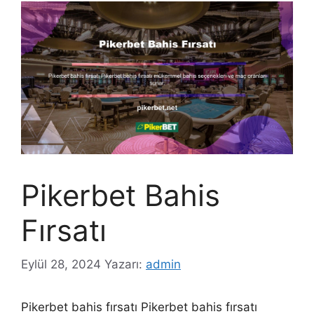
Pikerbet Bahis
Fırsatı
Eylül 28, 2024
Yazarı:
admin
Pikerbet bahis fırsatı Pikerbet bahis fırsatı