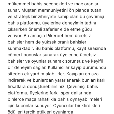
mükemmel bahis seçenekleri ve maç oranları
sunar. Müşteri memnuniyetini ön planda tutan
ve stratejik bir zihniyete sahip olan bu çevrimiçi
bahis platformu, üyelerine deneyimin tadını
çıkarırken önemli zaferler elde etme gücü
veriyor. Bu amaçla Pikerbet hem ücretsiz
bahisler hem de yüksek oranlı bahisler
sunmaktadır. Bu bahis platformu, kayıt sırasında
cömert bonuslar sunarak üyelerine ücretsiz
bahisler ve oyunlar sunarak sorunsuz ve keyifli
bir deneyim sağlar. Kullanıcılar kayıp durumunda
siteden ek yardım alabilirler. Kayıpları en aza
indirerek ve bunlardan yararlanarak bunları karlı
fırsatlara dönüştürebilirsiniz. Çevrimiçi bahis
platformu, üyelerine farklı spor dallarında
binlerce maça rahatlıkla bahis oynayabilmeleri
için kuponlar sunuyor. Oyuncular biriktirdikleri
ödülleri tercih ettikleri oyunlarda