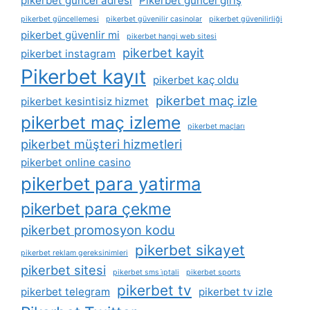
pikerbet güncel adresi
Pikerbet güncel giriş
pikerbet güncellemesi
pikerbet güvenilir casinolar
pikerbet güvenilirliği
pikerbet güvenlir mi
pikerbet hangi web sitesi
pikerbet kayit
pikerbet instagram
Pikerbet kayıt
pikerbet kaç oldu
pikerbet maç izle
pikerbet kesintisiz hizmet
pikerbet maç izleme
pikerbet maçları
pikerbet müşteri hizmetleri
pikerbet online casino
pikerbet para yatirma
pikerbet para çekme
pikerbet promosyon kodu
pikerbet sikayet
pikerbet reklam gereksinimleri
pikerbet sitesi
pikerbet sms i̇ptali
pikerbet sports
pikerbet tv
pikerbet telegram
pikerbet tv izle