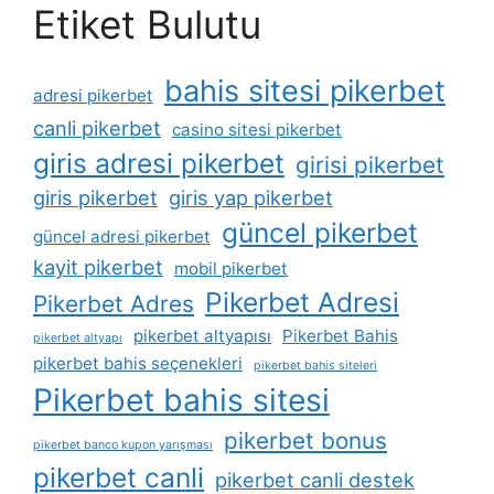
Etiket Bulutu
bahis sitesi pikerbet
adresi pikerbet
canli pikerbet
casino sitesi pikerbet
giris adresi pikerbet
girisi pikerbet
giris pikerbet
giris yap pikerbet
güncel pikerbet
güncel adresi pikerbet
kayit pikerbet
mobil pikerbet
Pikerbet Adresi
Pikerbet Adres
pikerbet altyapısı
Pikerbet Bahis
pikerbet altyapı
pikerbet bahis seçenekleri
pikerbet bahis siteleri
Pikerbet bahis sitesi
pikerbet bonus
pikerbet banco kupon yarışması
pikerbet canli
pikerbet canli destek