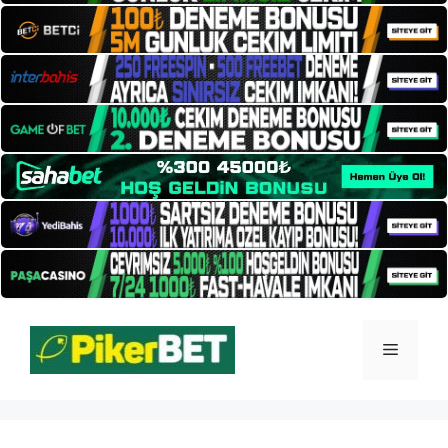
İçeriğe
atla
Menü