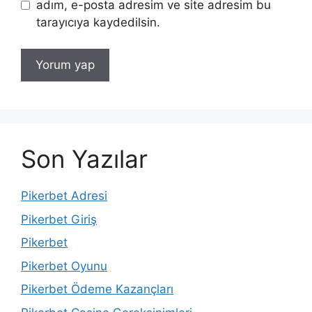
adım, e-posta adresim ve site adresim bu
tarayıcıya kaydedilsin.
Son Yazılar
Pikerbet Adresi
Pikerbet Giriş
Pikerbet
Pikerbet Oyunu
Pikerbet Ödeme Kazançları