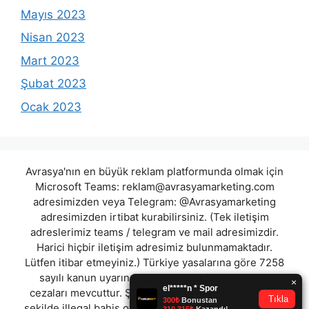
Mayıs 2023
Nisan 2023
Mart 2023
Şubat 2023
Ocak 2023
Avrasya'nın en büyük reklam platformunda olmak için
Microsoft Teams:
reklam@avrasyamarketing.com
adresimizden veya Telegram: @Avrasyamarketing
adresimizden irtibat kurabilirsiniz. (Tek iletişim
adreslerimiz teams / telegram ve mail adresimizdir.
Harici hiçbir iletişim adresimiz bulunmamaktadır.
Lütfen itibar etmeyiniz.) Türkiye yasalarına göre 7258
sayılı kanun uyarınca yasa dışı bahis oynamanın
cezaları mevcuttur. Şu an bulunduğunuz site hiç bir
şekilde illegal bahis oyunları oynatmıyor ve oynamaya