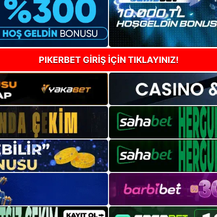
PIKERBET GİRİŞ İÇİN TIKLAYINIZ!