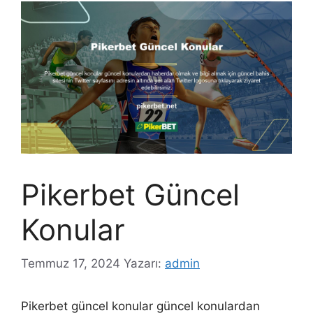
Pikerbet Güncel
Konular
Temmuz 17, 2024
Yazarı:
admin
Pikerbet güncel konular güncel konulardan