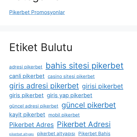
Pikerbet Promosyonlar
Etiket Bulutu
bahis sitesi pikerbet
adresi pikerbet
canli pikerbet
casino sitesi pikerbet
giris adresi pikerbet
girisi pikerbet
giris pikerbet
giris yap pikerbet
güncel pikerbet
güncel adresi pikerbet
kayit pikerbet
mobil pikerbet
Pikerbet Adresi
Pikerbet Adres
pikerbet altyapısı
Pikerbet Bahis
pikerbet altyapı