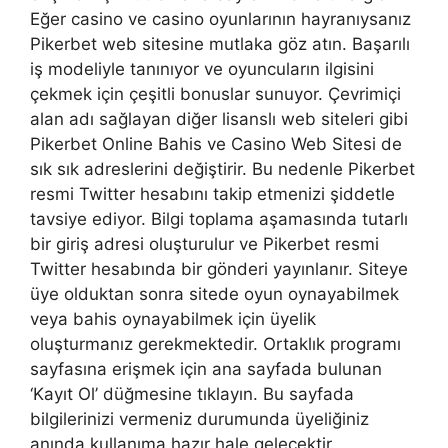
Eğer casino ve casino oyunlarının hayranıysanız
Pikerbet web sitesine mutlaka göz atın. Başarılı
iş modeliyle tanınıyor ve oyuncuların ilgisini
çekmek için çeşitli bonuslar sunuyor. Çevrimiçi
alan adı sağlayan diğer lisanslı web siteleri gibi
Pikerbet Online Bahis ve Casino Web Sitesi de
sık sık adreslerini değiştirir. Bu nedenle Pikerbet
resmi Twitter hesabını takip etmenizi şiddetle
tavsiye ediyor. Bilgi toplama aşamasında tutarlı
bir giriş adresi oluşturulur ve Pikerbet resmi
Twitter hesabında bir gönderi yayınlanır. Siteye
üye olduktan sonra sitede oyun oynayabilmek
veya bahis oynayabilmek için üyelik
oluşturmanız gerekmektedir. Ortaklık programı
sayfasına erişmek için ana sayfada bulunan
‘Kayıt Ol’ düğmesine tıklayın. Bu sayfada
bilgilerinizi vermeniz durumunda üyeliğiniz
anında kullanıma hazır hale gelecektir.