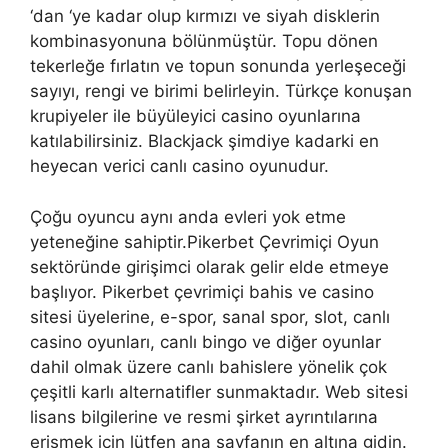
‘dan ‘ye kadar olup kırmızı ve siyah disklerin
kombinasyonuna bölünmüştür. Topu dönen
tekerleğe fırlatın ve topun sonunda yerleşeceği
sayıyı, rengi ve birimi belirleyin. Türkçe konuşan
krupiyeler ile büyüleyici casino oyunlarına
katılabilirsiniz. Blackjack şimdiye kadarki en
heyecan verici canlı casino oyunudur.
Çoğu oyuncu aynı anda evleri yok etme
yeteneğine sahiptir.Pikerbet Çevrimiçi Oyun
sektöründe girişimci olarak gelir elde etmeye
başlıyor. Pikerbet çevrimiçi bahis ve casino
sitesi üyelerine, e-spor, sanal spor, slot, canlı
casino oyunları, canlı bingo ve diğer oyunlar
dahil olmak üzere canlı bahislere yönelik çok
çeşitli karlı alternatifler sunmaktadır. Web sitesi
lisans bilgilerine ve resmi şirket ayrıntılarına
erişmek için lütfen ana sayfanın en altına gidin.