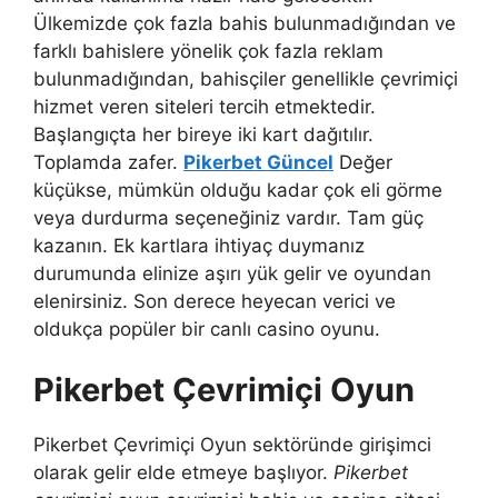
Ülkemizde çok fazla bahis bulunmadığından ve
farklı bahislere yönelik çok fazla reklam
bulunmadığından, bahisçiler genellikle çevrimiçi
hizmet veren siteleri tercih etmektedir.
Başlangıçta her bireye iki kart dağıtılır.
Toplamda zafer.
Pikerbet Güncel
Değer
küçükse, mümkün olduğu kadar çok eli görme
veya durdurma seçeneğiniz vardır. Tam güç
kazanın. Ek kartlara ihtiyaç duymanız
durumunda elinize aşırı yük gelir ve oyundan
elenirsiniz. Son derece heyecan verici ve
oldukça popüler bir canlı casino oyunu.
Pikerbet Çevrimiçi Oyun
Pikerbet Çevrimiçi Oyun sektöründe girişimci
olarak gelir elde etmeye başlıyor.
Pikerbet