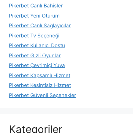
Pikerbet Canlı Bahisler
Pikerbet Yeni Oturum
Pikerbet Canlı Sağlayıcılar
Pikerbet Tv Seçeneği
Pikerbet Kullanıcı Dostu
Pikerbet Gizli Oyunlar
Pikerbet Çevrimiçi Yuva
Pikerbet Kapsamlı Hizmet
Pikerbet Kesintisiz Hizmet
Pikerbet Güvenli Seçenekler
Kategoriler