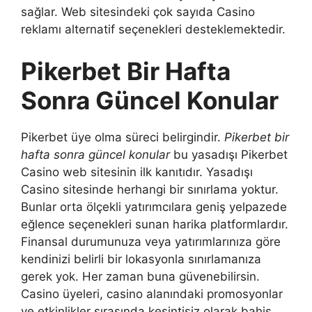
sağlar. Web sitesindeki çok sayıda Casino
reklamı alternatif seçenekleri desteklemektedir.
Pikerbet Bir Hafta
Sonra Güncel Konular
Pikerbet üye olma süreci belirgindir.
Pikerbet bir
hafta sonra güncel konular
bu yasadışı Pikerbet
Casino web sitesinin ilk kanıtıdır. Yasadışı
Casino sitesinde herhangi bir sınırlama yoktur.
Bunlar orta ölçekli yatırımcılara geniş yelpazede
eğlence seçenekleri sunan harika platformlardır.
Finansal durumunuza veya yatırımlarınıza göre
kendinizi belirli bir lokasyonla sınırlamanıza
gerek yok. Her zaman buna güvenebilirsin.
Casino üyeleri, casino alanındaki promosyonlar
ve etkinlikler sırasında kesintisiz olarak bahis