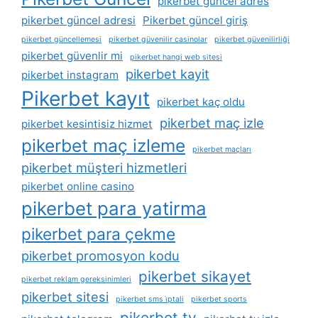
pikerbet güncel adres
pikerbet güncel adresi
Pikerbet güncel giriş
pikerbet güncellemesi
pikerbet güvenilir casinolar
pikerbet güvenilirliği
pikerbet güvenlir mi
pikerbet hangi web sitesi
pikerbet kayit
pikerbet instagram
Pikerbet kayıt
pikerbet kaç oldu
pikerbet maç izle
pikerbet kesintisiz hizmet
pikerbet maç izleme
pikerbet maçları
pikerbet müşteri hizmetleri
pikerbet online casino
pikerbet para yatirma
pikerbet para çekme
pikerbet promosyon kodu
pikerbet sikayet
pikerbet reklam gereksinimleri
pikerbet sitesi
pikerbet sms i̇ptali
pikerbet sports
pikerbet tv