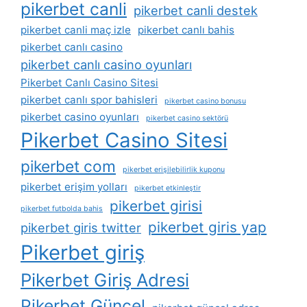
pikerbet canli
pikerbet canli destek
pikerbet canli maç izle
pikerbet canlı bahis
pikerbet canlı casino
pikerbet canlı casino oyunları
Pikerbet Canlı Casino Sitesi
pikerbet canlı spor bahisleri
pikerbet casino bonusu
pikerbet casino oyunları
pikerbet casino sektörü
Pikerbet Casino Sitesi
pikerbet com
pikerbet erişilebilirlik kuponu
pikerbet erişim yolları
pikerbet etkinleştir
pikerbet girisi
pikerbet futbolda bahis
pikerbet giris yap
pikerbet giris twitter
Pikerbet giriş
Pikerbet Giriş Adresi
Pikerbet Güncel