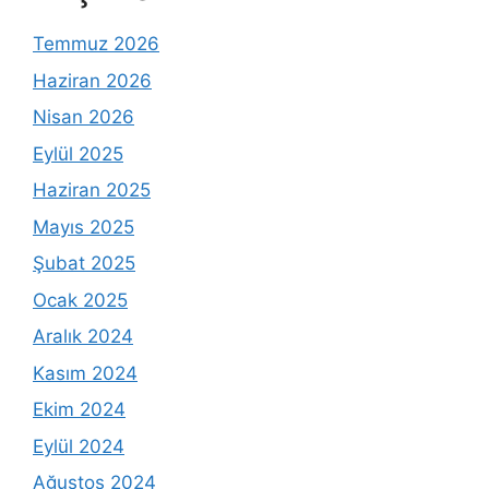
Temmuz 2026
Haziran 2026
Nisan 2026
Eylül 2025
Haziran 2025
Mayıs 2025
Şubat 2025
Ocak 2025
Aralık 2024
Kasım 2024
Ekim 2024
Eylül 2024
Ağustos 2024