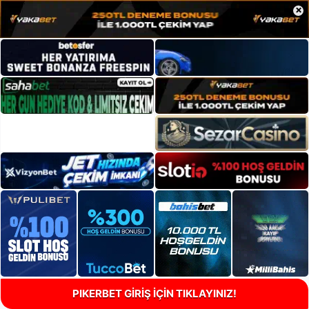
×
PIKERBET GİRİŞ İÇİN TIKLAYINIZ!