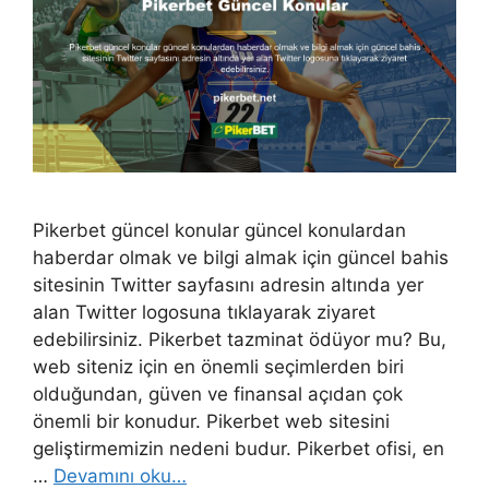
Pikerbet güncel konular güncel konulardan
haberdar olmak ve bilgi almak için güncel bahis
sitesinin Twitter sayfasını adresin altında yer
alan Twitter logosuna tıklayarak ziyaret
edebilirsiniz. Pikerbet tazminat ödüyor mu? Bu,
web siteniz için en önemli seçimlerden biri
olduğundan, güven ve finansal açıdan çok
önemli bir konudur. Pikerbet web sitesini
geliştirmemizin nedeni budur. Pikerbet ofisi, en
…
Devamını oku…