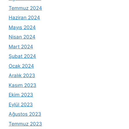
Temmuz 2024
Haziran 2024
Mayıs 2024
Nisan 2024
Mart 2024
Şubat 2024
Ocak 2024
Aralık 2023
Kasım 2023
Ekim 2023
Eylül 2023
Ağustos 2023
Temmuz 2023