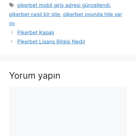
Etiketler
pikerbet mobil giriş adresi güncellendi
,
pikerbet nasil bir site
,
pikerbet oyunda hile var
mı
Pikerbet Kapalı
Pikerbet Lisans Bilgisi Nedir
Yorum yapın
Yorum