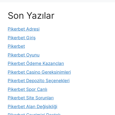
Son Yazılar
Pikerbet Adresi
Pikerbet Giriş
Pikerbet
Pikerbet Oyunu
Pikerbet Ödeme Kazançları
Pikerbet Casino Gereksinimleri
Pikerbet Depozito Seçenekleri
Pikerbet Spor Canlı
Pikerbet Site Sorunları
Pikerbet Alan Değişikliği