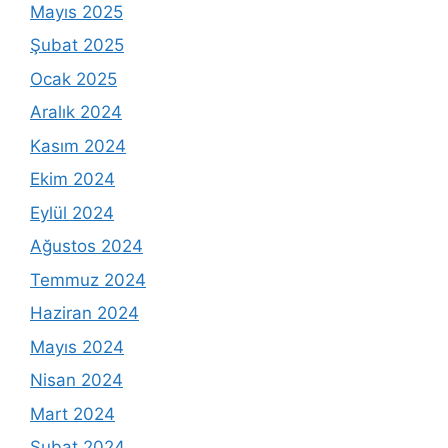
Mayıs 2025
Şubat 2025
Ocak 2025
Aralık 2024
Kasım 2024
Ekim 2024
Eylül 2024
Ağustos 2024
Temmuz 2024
Haziran 2024
Mayıs 2024
Nisan 2024
Mart 2024
Şubat 2024