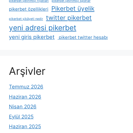
pikerbet çevrimiçi fiyatları
pikerbet çevrimiçi sporlar
Pikerbet üyelik
pikerbet özellikleri
twitter pikerbet
pikerbet şikâyeti nedir
yeni adresi pikerbet
yeni giris pikerbet
pikerbet twitter hesabı
Arşivler
Temmuz 2026
Haziran 2026
Nisan 2026
Eylül 2025
Haziran 2025