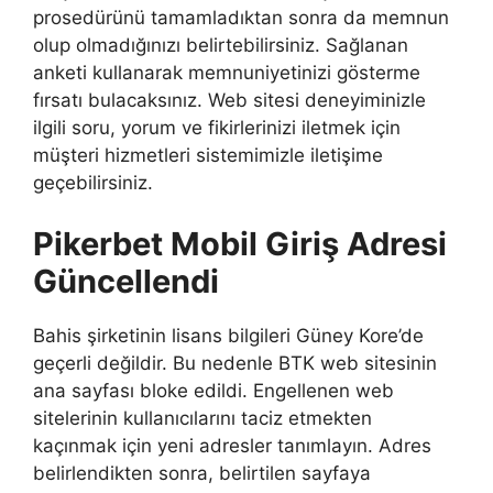
prosedürünü tamamladıktan sonra da memnun
olup olmadığınızı belirtebilirsiniz. Sağlanan
anketi kullanarak memnuniyetinizi gösterme
fırsatı bulacaksınız. Web sitesi deneyiminizle
ilgili soru, yorum ve fikirlerinizi iletmek için
müşteri hizmetleri sistemimizle iletişime
geçebilirsiniz.
Pikerbet Mobil Giriş Adresi
Güncellendi
Bahis şirketinin lisans bilgileri Güney Kore’de
geçerli değildir. Bu nedenle BTK web sitesinin
ana sayfası bloke edildi. Engellenen web
sitelerinin kullanıcılarını taciz etmekten
kaçınmak için yeni adresler tanımlayın. Adres
belirlendikten sonra, belirtilen sayfaya