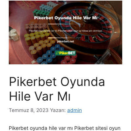
Pikerbet Oyunda
Hile Var Mı
Temmuz 8, 2023
Yazarı:
admin
Pikerbet oyunda hile var mı Pikerbet sitesi oyun