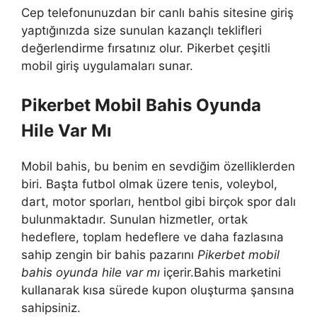
Cep telefonunuzdan bir canlı bahis sitesine giriş
yaptığınızda size sunulan kazançlı teklifleri
değerlendirme fırsatınız olur. Pikerbet çeşitli
mobil giriş uygulamaları sunar.
Pikerbet Mobil Bahis Oyunda
Hile Var Mı
Mobil bahis, bu benim en sevdiğim özelliklerden
biri. Başta futbol olmak üzere tenis, voleybol,
dart, motor sporları, hentbol gibi birçok spor dalı
bulunmaktadır. Sunulan hizmetler, ortak
hedeflere, toplam hedeflere ve daha fazlasına
sahip zengin bir bahis pazarını
Pikerbet mobil
bahis oyunda hile var mı
içerir.Bahis marketini
kullanarak kısa sürede kupon oluşturma şansına
sahipsiniz.