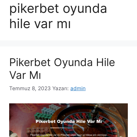
pikerbet oyunda
hile var mı
Pikerbet Oyunda Hile
Var Mı
Temmuz 8, 2023
Yazarı:
admin