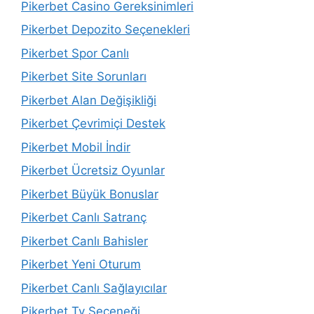
Pikerbet Casino Gereksinimleri
Pikerbet Depozito Seçenekleri
Pikerbet Spor Canlı
Pikerbet Site Sorunları
Pikerbet Alan Değişikliği
Pikerbet Çevrimiçi Destek
Pikerbet Mobil İndir
Pikerbet Ücretsiz Oyunlar
Pikerbet Büyük Bonuslar
Pikerbet Canlı Satranç
Pikerbet Canlı Bahisler
Pikerbet Yeni Oturum
Pikerbet Canlı Sağlayıcılar
Pikerbet Tv Seçeneği