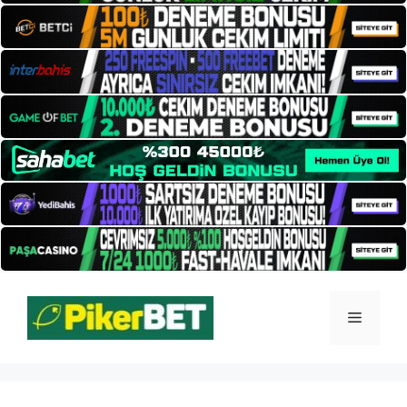
İçeriğe
atla
Menü