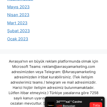
Mayıs 2023
Nisan 2023
Mart 2023
Şubat 2023
Ocak 2023
Avrasya'nın en büyük reklam platformunda olmak için
Microsoft Teams:
reklam@avrasyamarketing.com
adresimizden veya Telegram: @Avrasyamarketing
adresimizden irtibat kurabilirsiniz. (Tek iletişim
adreslerimiz teams / telegram ve mail adresimizdir.
Harici hiçbir iletişim adresimiz bulunmamaktadır.
Lütfen itibar etmeyiniz.) Türkiye yasalarına göre 7258
sayılı kanun uyarınca yasa dışı bahis oynamanın
cezaları mevcuttur. Şu an bulunduğunuz site hiç bir