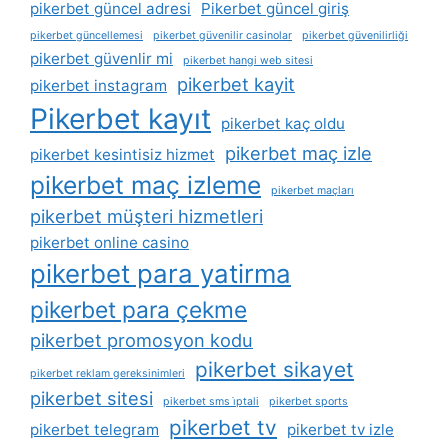
pikerbet güncel adresi
Pikerbet güncel giriş
pikerbet güncellemesi
pikerbet güvenilir casinolar
pikerbet güvenilirliği
pikerbet güvenlir mi
pikerbet hangi web sitesi
pikerbet kayit
pikerbet instagram
Pikerbet kayıt
pikerbet kaç oldu
pikerbet maç izle
pikerbet kesintisiz hizmet
pikerbet maç izleme
pikerbet maçları
pikerbet müşteri hizmetleri
pikerbet online casino
pikerbet para yatirma
pikerbet para çekme
pikerbet promosyon kodu
pikerbet sikayet
pikerbet reklam gereksinimleri
pikerbet sitesi
pikerbet sms i̇ptali
pikerbet sports
pikerbet tv
pikerbet telegram
pikerbet tv izle