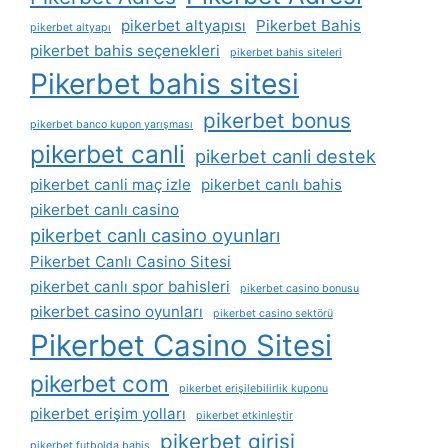
pikerbet altyapısı
Pikerbet Bahis
pikerbet altyapı
pikerbet bahis seçenekleri
pikerbet bahis siteleri
Pikerbet bahis sitesi
pikerbet bonus
pikerbet banco kupon yarışması
pikerbet canli
pikerbet canli destek
pikerbet canli maç izle
pikerbet canlı bahis
pikerbet canlı casino
pikerbet canlı casino oyunları
Pikerbet Canlı Casino Sitesi
pikerbet canlı spor bahisleri
pikerbet casino bonusu
pikerbet casino oyunları
pikerbet casino sektörü
Pikerbet Casino Sitesi
pikerbet com
pikerbet erişilebilirlik kuponu
pikerbet erişim yolları
pikerbet etkinleştir
pikerbet girisi
pikerbet futbolda bahis