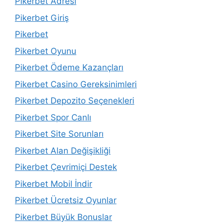
Pikerbet Adresi
Pikerbet Giriş
Pikerbet
Pikerbet Oyunu
Pikerbet Ödeme Kazançları
Pikerbet Casino Gereksinimleri
Pikerbet Depozito Seçenekleri
Pikerbet Spor Canlı
Pikerbet Site Sorunları
Pikerbet Alan Değişikliği
Pikerbet Çevrimiçi Destek
Pikerbet Mobil İndir
Pikerbet Ücretsiz Oyunlar
Pikerbet Büyük Bonuslar