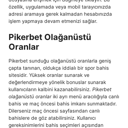
özellik, uygulamada veya mobil tarayıcınızda
adresi aramaya gerek kalmadan hesabınızda
işlem yapmaya devam etmenizi sağlar.
Pikerbet Olağanüstü
Oranlar
Pikerbet sunduğu olağanüstü oranlarla geniş
çapta tanınan, oldukça iddialı bir spor bahis
sitesidir. Yüksek oranlar sunarak ve
değerlendirmeye yönelik bonuslar sunarak
kullanıcıların kalbini kazanabilirsiniz.
Pikerbet
olağanüstü oranlar
iki ayrı menü aracılığıyla canlı
bahis ve maç öncesi bahis imkanı sunmaktadır.
Dilerseniz maç öncesi sayfasından canlı
bahislere de göz atabilirsiniz. Kullanıcı
gereksinimlerini bahis seçimleri açısından