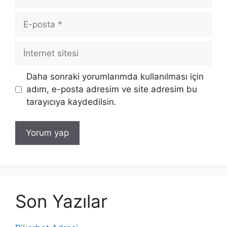
E-
posta
İnternet
sitesi
Daha sonraki yorumlarımda kullanılması için
adım, e-posta adresim ve site adresim bu
tarayıcıya kaydedilsin.
Son Yazılar