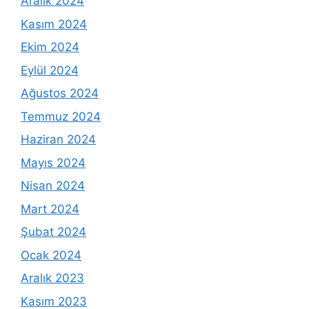
Aralık 2024
Kasım 2024
Ekim 2024
Eylül 2024
Ağustos 2024
Temmuz 2024
Haziran 2024
Mayıs 2024
Nisan 2024
Mart 2024
Şubat 2024
Ocak 2024
Aralık 2023
Kasım 2023