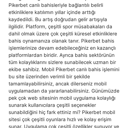
Pikerbet canlı bahisleriyle bağlantılı belirli
etkinliklere katılımın yıllar içinde arttığı
kaydedildi. Bu artış doğrudan gelir artışıyla
ilgilidir. Platform, çeşitli spor müsabakaları da
dahil olmak üzere çok çeşitli küresel etkinliklere
bahis oynamanıza olanak tanır. Pikerbet bahis
işlemlerinize devam edebileceğiniz en kazançlı
platformlardan biridir. Ayrıca bahis sektörünün
tüm kolaylıklarını sizlere sunabilecek uzman bir
ekibe sahibiz. Mobil Pikerbet canlı bahis işlemini
bu site üzerinden verimli bir şekilde
tamamlayabilirsiniz, ancak dilerseniz mobil
uygulamadan da yararlanabilirsiniz. Günümüzde
pek çok web sitesinin mobil uygulama kolaylığı
sunarak kullanıcılara çeşitli seçenekler
sunabildiğini hiç fark ettiniz mi? Pikerbet mobil
sitesi çok çeşitli oyunlara hızlı ve kolay erişim
sunar. Uygulama çok çeşitli özellikler sunuyor ve