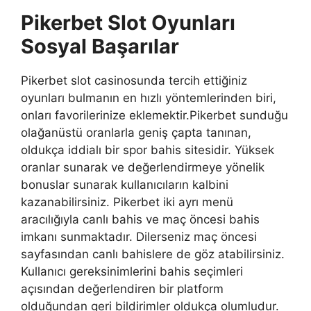
Pikerbet Slot Oyunları
Sosyal Başarılar
Pikerbet slot casinosunda tercih ettiğiniz
oyunları bulmanın en hızlı yöntemlerinden biri,
onları favorilerinize eklemektir.Pikerbet sunduğu
olağanüstü oranlarla geniş çapta tanınan,
oldukça iddialı bir spor bahis sitesidir. Yüksek
oranlar sunarak ve değerlendirmeye yönelik
bonuslar sunarak kullanıcıların kalbini
kazanabilirsiniz. Pikerbet iki ayrı menü
aracılığıyla canlı bahis ve maç öncesi bahis
imkanı sunmaktadır. Dilerseniz maç öncesi
sayfasından canlı bahislere de göz atabilirsiniz.
Kullanıcı gereksinimlerini bahis seçimleri
açısından değerlendiren bir platform
olduğundan geri bildirimler oldukça olumludur.