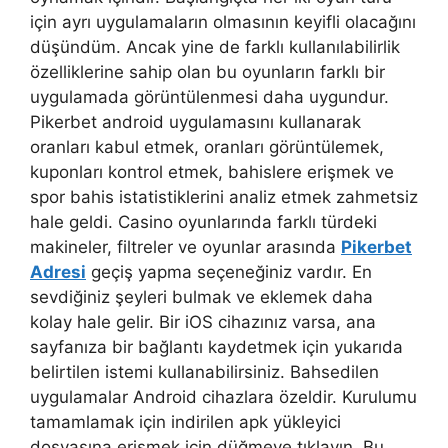
için ayrı uygulamaların olmasının keyifli olacağını
düşündüm. Ancak yine de farklı kullanılabilirlik
özelliklerine sahip olan bu oyunların farklı bir
uygulamada görüntülenmesi daha uygundur.
Pikerbet android uygulamasını kullanarak
oranları kabul etmek, oranları görüntülemek,
kuponları kontrol etmek, bahislere erişmek ve
spor bahis istatistiklerini analiz etmek zahmetsiz
hale geldi. Casino oyunlarında farklı türdeki
makineler, filtreler ve oyunlar arasında
Pikerbet
Adresi
geçiş yapma seçeneğiniz vardır. En
sevdiğiniz şeyleri bulmak ve eklemek daha
kolay hale gelir. Bir iOS cihazınız varsa, ana
sayfanıza bir bağlantı kaydetmek için yukarıda
belirtilen istemi kullanabilirsiniz. Bahsedilen
uygulamalar Android cihazlara özeldir. Kurulumu
tamamlamak için indirilen apk yükleyici
dosyasına erişmek için düğmeye tıklayın. Bu