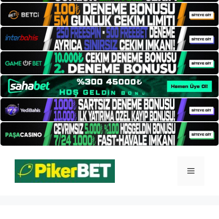
İçeriğe
atla
Menü