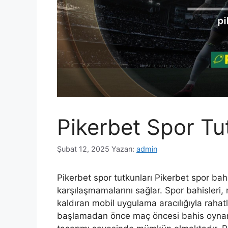
Pikerbet Spor Tu
Şubat 12, 2025
Yazarı:
admin
Pikerbet spor tutkunları Pikerbet spor bahi
karşılaşmamalarını sağlar. Spor bahisleri
kaldıran mobil uygulama aracılığıyla rahatl
başlamadan önce maç öncesi bahis oynama