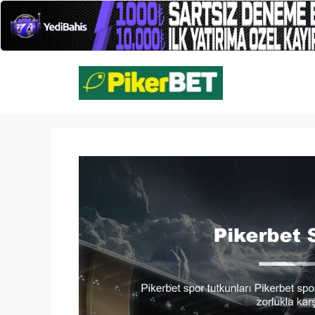
İçeriğe
atla