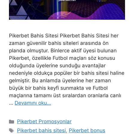
Pikerbet Bahis Sitesi Pikerbet Bahis Sitesi her
zaman güvenilir bahis siteleri arasında ön
planda olmuştur. Binlerce aktif üyesi bulunan
Pikerbet, özellikle Futbol maçları söz konusu
olduğunda üyelerine sunduğu avantajlar
nedeniyle oldukça popüler bir bahis sitesi haline
gelmiştir. Bu anlamda üyelerine her zaman
büyük bir bahis keyfi sunmakta ve Futbol
maçlarına tamamı üst sıralardan oranlarla canlı
…
Devamını oku…
Kategoriler
Pikerbet Promosyonlar
Etiketler
Pikerbet bahis sitesi
,
Pikerbet bonus