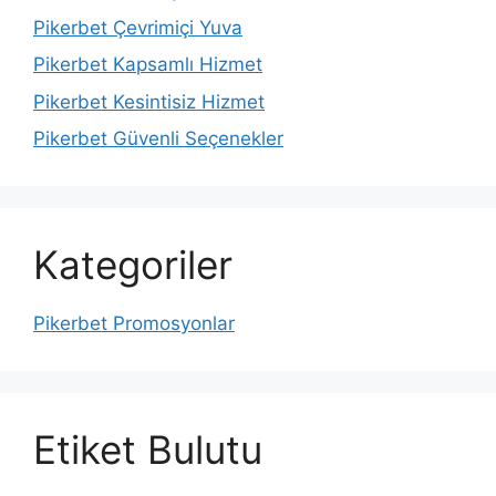
Pikerbet Çevrimiçi Yuva
Pikerbet Kapsamlı Hizmet
Pikerbet Kesintisiz Hizmet
Pikerbet Güvenli Seçenekler
Kategoriler
Pikerbet Promosyonlar
Etiket Bulutu