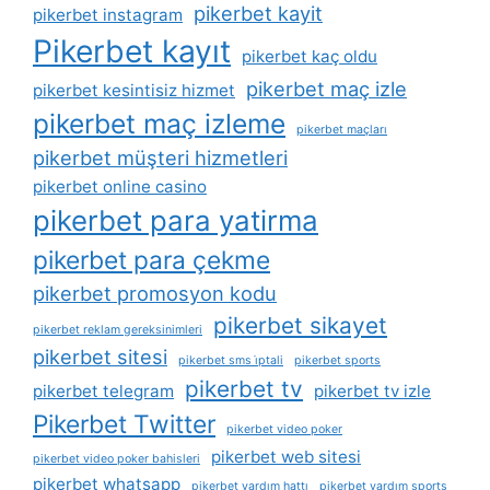
pikerbet kayit
pikerbet instagram
Pikerbet kayıt
pikerbet kaç oldu
pikerbet maç izle
pikerbet kesintisiz hizmet
pikerbet maç izleme
pikerbet maçları
pikerbet müşteri hizmetleri
pikerbet online casino
pikerbet para yatirma
pikerbet para çekme
pikerbet promosyon kodu
pikerbet sikayet
pikerbet reklam gereksinimleri
pikerbet sitesi
pikerbet sms i̇ptali
pikerbet sports
pikerbet tv
pikerbet telegram
pikerbet tv izle
Pikerbet Twitter
pikerbet video poker
pikerbet web sitesi
pikerbet video poker bahisleri
pikerbet whatsapp
pikerbet yardım hattı
pikerbet yardım sports