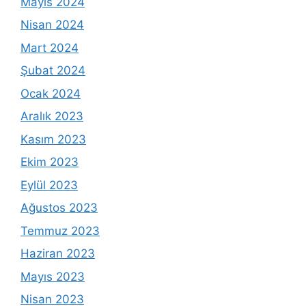
Mayıs 2024
Nisan 2024
Mart 2024
Şubat 2024
Ocak 2024
Aralık 2023
Kasım 2023
Ekim 2023
Eylül 2023
Ağustos 2023
Temmuz 2023
Haziran 2023
Mayıs 2023
Nisan 2023