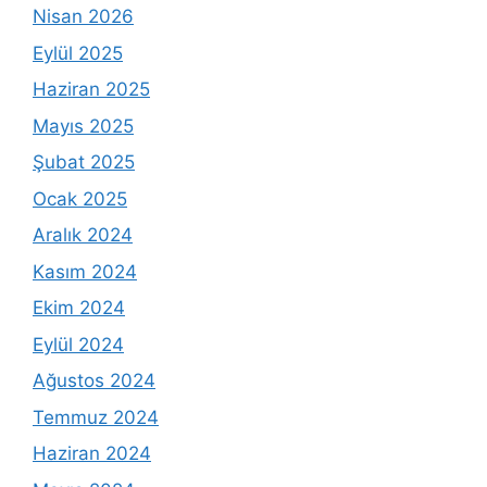
Nisan 2026
Eylül 2025
Haziran 2025
Mayıs 2025
Şubat 2025
Ocak 2025
Aralık 2024
Kasım 2024
Ekim 2024
Eylül 2024
Ağustos 2024
Temmuz 2024
Haziran 2024