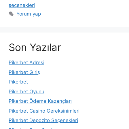
seçenekleri
Yorum yap
Son Yazılar
Pikerbet Adresi
Pikerbet Giriş
Pikerbet
Pikerbet Oyunu
Pikerbet Ödeme Kazançları
Pikerbet Casino Gereksinimleri
Pikerbet Depozito Seçenekleri