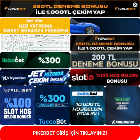
×
PIKERBET GİRİŞ İÇİN TIKLAYINIZ!