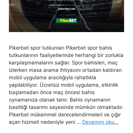
Pikerbet spor tutkunları Pikerbet spor bahis
tutkunlarının faaliyetlerinde herhangi bir zorlukla
karşılaşmamalarını sağlar. Spor bahisleri, maç
izlerken masa arama ihtiyacını ortadan kaldıran
mobil uygulama aracılığıyla rahatlıkla
yapılabiliyor. Ücretsiz mobil uygulama, etkinlik
başlamadan önce maç öncesi bahis
oynamanıza olanak tanır. Bahis oynamanın
basitliği tasarımı sayesinde mümkün olmaktadır.
Pikerbet mükemmel derecelendirmeleri ve çığır
açan hizmeti nedeniyle yeni …
Devamını oku…