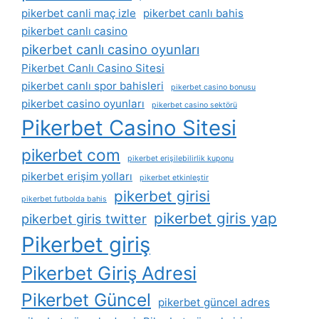
pikerbet canli maç izle
pikerbet canlı bahis
pikerbet canlı casino
pikerbet canlı casino oyunları
Pikerbet Canlı Casino Sitesi
pikerbet canlı spor bahisleri
pikerbet casino bonusu
pikerbet casino oyunları
pikerbet casino sektörü
Pikerbet Casino Sitesi
pikerbet com
pikerbet erişilebilirlik kuponu
pikerbet erişim yolları
pikerbet etkinleştir
pikerbet girisi
pikerbet futbolda bahis
pikerbet giris yap
pikerbet giris twitter
Pikerbet giriş
Pikerbet Giriş Adresi
Pikerbet Güncel
pikerbet güncel adres