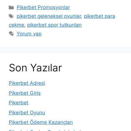
Kategoriler
Pikerbet Promosyonlar
Etiketler
pikerbet geleneksel oyunlar
,
pikerbet para
çekme
,
pikerbet spor tutkunları
Yorum yap
Son Yazılar
Pikerbet Adresi
Pikerbet Giriş
Pikerbet
Pikerbet Oyunu
Pikerbet Ödeme Kazançları