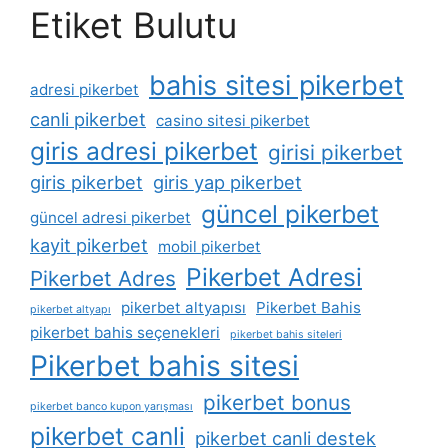
Etiket Bulutu
bahis sitesi pikerbet
adresi pikerbet
canli pikerbet
casino sitesi pikerbet
giris adresi pikerbet
girisi pikerbet
giris pikerbet
giris yap pikerbet
güncel pikerbet
güncel adresi pikerbet
kayit pikerbet
mobil pikerbet
Pikerbet Adresi
Pikerbet Adres
pikerbet altyapısı
Pikerbet Bahis
pikerbet altyapı
pikerbet bahis seçenekleri
pikerbet bahis siteleri
Pikerbet bahis sitesi
pikerbet bonus
pikerbet banco kupon yarışması
pikerbet canli
pikerbet canli destek