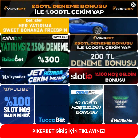
×
PIKERBET GİRİŞ İÇİN TIKLAYINIZ!