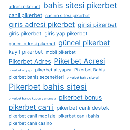
bahis sitesi pikerbet
adresi pikerbet
canli pikerbet
casino sitesi pikerbet
giris adresi pikerbet
girisi pikerbet
giris pikerbet
giris yap pikerbet
güncel pikerbet
güncel adresi pikerbet
kayit pikerbet
mobil pikerbet
Pikerbet Adresi
Pikerbet Adres
pikerbet altyapısı
Pikerbet Bahis
pikerbet altyapı
pikerbet bahis seçenekleri
pikerbet bahis siteleri
Pikerbet bahis sitesi
pikerbet bonus
pikerbet banco kupon yarışması
pikerbet canli
pikerbet canli destek
pikerbet canli maç izle
pikerbet canlı bahis
pikerbet canlı casino