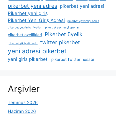
pikerbet yeni adres
pikerbet yeni adresi
Pikerbet yeni giriş
Pikerbet Yeni Giriş Adresi
pikerbet çevrimiçi bahis
pikerbet çevrimiçi fiyatları
pikerbet çevrimiçi sporlar
Pikerbet üyelik
pikerbet özellikleri
twitter pikerbet
pikerbet şikâyeti nedir
yeni adresi pikerbet
yeni giris pikerbet
pikerbet twitter hesabı
Arşivler
Temmuz 2026
Haziran 2026