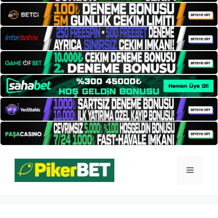
İçeriğe
atla
Menü