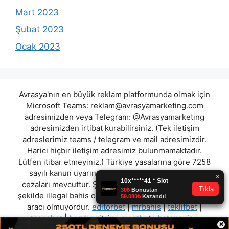
Mart 2023
Şubat 2023
Ocak 2023
Avrasya'nın en büyük reklam platformunda olmak için
Microsoft Teams:
reklam@avrasyamarketing.com
adresimizden veya Telegram: @Avrasyamarketing
adresimizden irtibat kurabilirsiniz. (Tek iletişim
adreslerimiz teams / telegram ve mail adresimizdir.
Harici hiçbir iletişim adresimiz bulunmamaktadır.
Lütfen itibar etmeyiniz.) Türkiye yasalarına göre 7258
sayılı kanun uyarınca yasa dışı bahis oynamanın
cezaları mevcuttur. Şu an bulunduğunuz site hiç bir
şekilde illegal bahis oyunları oynatmıyor ve oynamaya
aracı olmuyordur.
editorbet
|
mrbahis
|
teklifbet
|
tescobet
|
bozdurgitsin
|
mostbet
|
betonevip
|
×