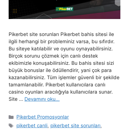
Pikerbet site sorunları Pikerbet bahis sitesi ile
ilgili herhangi bir probleminiz varsa, bu sıfırdır.
Bu siteye katılabilir ve oyunu oynayabilirsiniz.
Birçok sorunu çözmek için canlı destek
ekibimizle konuşabilirsiniz. Bu bahis sitesi sizi
büyük bonuslar ile ödüllendirir, yani çok para
kazanabilirsiniz. Tüm işlemler güvenli bir şekilde
tamamlanabilir. Pikerbet kullanıcılara canlı
casino oyunları aracılığıyla kullanıcılara sunar.
Site …
Devamını oku…
Kategoriler
Pikerbet Promosyonlar
Etiketler
pikerbet canli
,
pikerbet site sorunları
,