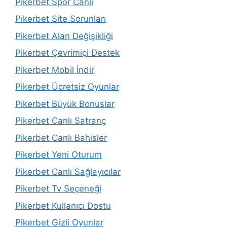
Pikerbet Spor Canlı
Pikerbet Site Sorunları
Pikerbet Alan Değişikliği
Pikerbet Çevrimiçi Destek
Pikerbet Mobil İndir
Pikerbet Ücretsiz Oyunlar
Pikerbet Büyük Bonuslar
Pikerbet Canlı Satranç
Pikerbet Canlı Bahisler
Pikerbet Yeni Oturum
Pikerbet Canlı Sağlayıcılar
Pikerbet Tv Seçeneği
Pikerbet Kullanıcı Dostu
Pikerbet Gizli Oyunlar