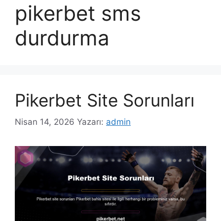
pikerbet sms
durdurma
Pikerbet Site Sorunları
Nisan 14, 2026
Yazarı:
admin