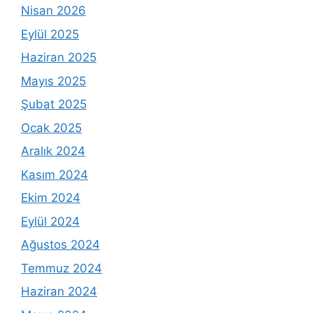
Nisan 2026
Eylül 2025
Haziran 2025
Mayıs 2025
Şubat 2025
Ocak 2025
Aralık 2024
Kasım 2024
Ekim 2024
Eylül 2024
Ağustos 2024
Temmuz 2024
Haziran 2024