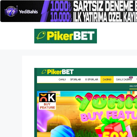
İçeriğe
atla