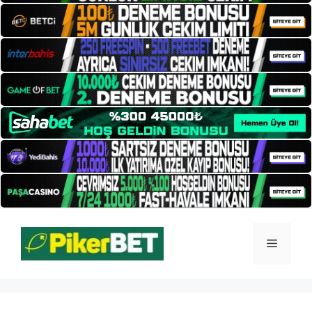
İçeriğe
atla
Menü