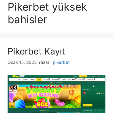
Pikerbet yüksek
bahisler
Pikerbet Kayıt
Ocak 15, 2023
Yazarı:
pikerbet