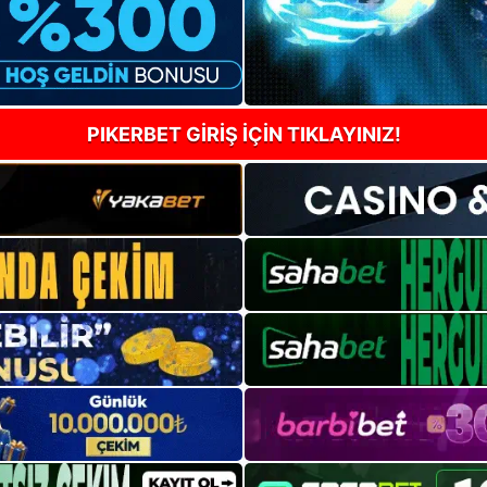
PIKERBET GİRİŞ İÇİN TIKLAYINIZ!