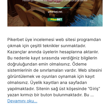
Pikerbet üye i̇ncelemesi web sitesi programdan
çıkmak için çeşitli teknikler sunmaktadır.
Kazançlar anında üyelerin hesaplarına aktarılır.
Bu nedenle kayıt sırasında verdiğiniz bilgilerin
doğruluğundan emin olmalısınız. Ödeme
sistemlerinin de sınırlamaları vardır. Web sitesini
görüntülemek ve oyunları oynamak için kayıt
olmalısınız. Üyelik kayıtları ana sayfadan
yapılmaktadır. Sitenin sağ üst köşesinde “Giriş”
yazan kırmızı bir buton bulunmaktadır. Bu …
Devamını oku…