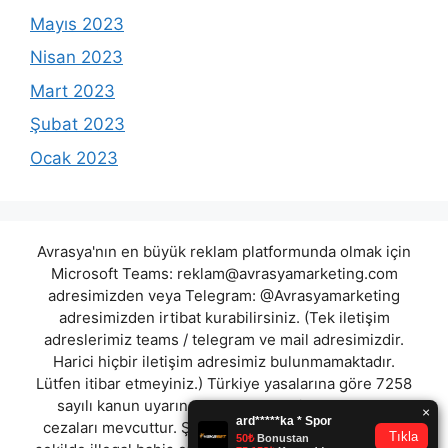
Mayıs 2023
Nisan 2023
Mart 2023
Şubat 2023
Ocak 2023
Avrasya'nın en büyük reklam platformunda olmak için
Microsoft Teams:
reklam@avrasyamarketing.com
adresimizden veya Telegram: @Avrasyamarketing
adresimizden irtibat kurabilirsiniz. (Tek iletişim
adreslerimiz teams / telegram ve mail adresimizdir.
Harici hiçbir iletişim adresimiz bulunmamaktadır.
Lütfen itibar etmeyiniz.) Türkiye yasalarına göre 7258
sayılı kanun uyarınca yasa dışı bahis oynamanın
cezaları mevcuttur. Şu an bulunduğunuz site hiç bir