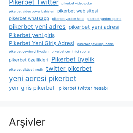
Pikerbet Twitter
pikerbet video poker
pikerbet web sitesi
pikerbet video poker bahisleri
pikerbet whatsapp
pikerbet yardım hattı
pikerbet yardım sports
pikerbet yeni adres
pikerbet yeni adresi
Pikerbet yeni giriş
Pikerbet Yeni Giriş Adresi
pikerbet çevrimiçi bahis
pikerbet çevrimiçi fiyatları
pikerbet çevrimiçi sporlar
Pikerbet üyelik
pikerbet özellikleri
twitter pikerbet
pikerbet şikâyeti nedir
yeni adresi pikerbet
yeni giris pikerbet
pikerbet twitter hesabı
Arşivler