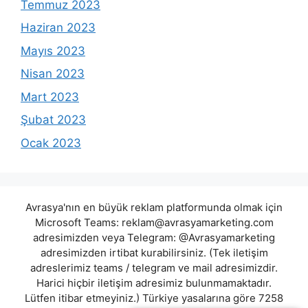
Temmuz 2023
Haziran 2023
Mayıs 2023
Nisan 2023
Mart 2023
Şubat 2023
Ocak 2023
Avrasya'nın en büyük reklam platformunda olmak için
Microsoft Teams:
reklam@avrasyamarketing.com
adresimizden veya Telegram: @Avrasyamarketing
adresimizden irtibat kurabilirsiniz. (Tek iletişim
adreslerimiz teams / telegram ve mail adresimizdir.
Harici hiçbir iletişim adresimiz bulunmamaktadır.
Lütfen itibar etmeyiniz.) Türkiye yasalarına göre 7258