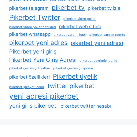
pikerbet tv
pikerbet telegram
pikerbet tv izle
Pikerbet Twitter
pikerbet video poker
pikerbet web sitesi
pikerbet video poker bahisleri
pikerbet whatsapp
pikerbet yardım hattı
pikerbet yardım sports
pikerbet yeni adres
pikerbet yeni adresi
Pikerbet yeni giriş
Pikerbet Yeni Giriş Adresi
pikerbet çevrimiçi bahis
pikerbet çevrimiçi fiyatları
pikerbet çevrimiçi sporlar
Pikerbet üyelik
pikerbet özellikleri
twitter pikerbet
pikerbet şikâyeti nedir
yeni adresi pikerbet
yeni giris pikerbet
pikerbet twitter hesabı