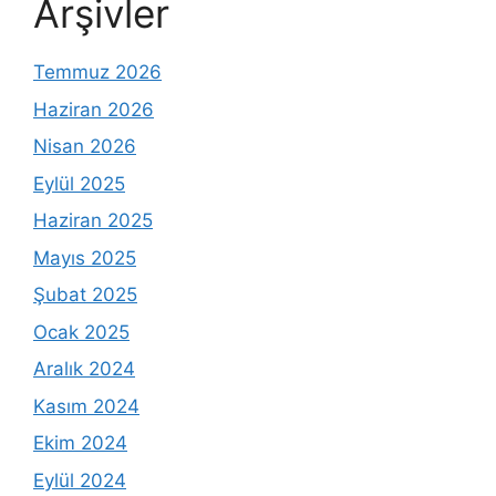
Arşivler
Temmuz 2026
Haziran 2026
Nisan 2026
Eylül 2025
Haziran 2025
Mayıs 2025
Şubat 2025
Ocak 2025
Aralık 2024
Kasım 2024
Ekim 2024
Eylül 2024