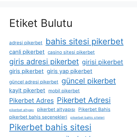
Etiket Bulutu
bahis sitesi pikerbet
adresi pikerbet
canli pikerbet
casino sitesi pikerbet
giris adresi pikerbet
girisi pikerbet
giris pikerbet
giris yap pikerbet
güncel pikerbet
güncel adresi pikerbet
kayit pikerbet
mobil pikerbet
Pikerbet Adresi
Pikerbet Adres
pikerbet altyapısı
Pikerbet Bahis
pikerbet altyapı
pikerbet bahis seçenekleri
pikerbet bahis siteleri
Pikerbet bahis sitesi