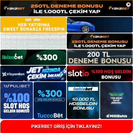
×
PIKERBET GİRİŞ İÇİN TIKLAYINIZ!