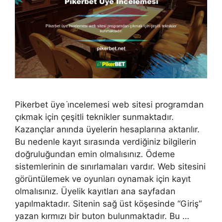
Pikerbet üye i̇ncelemesi web sitesi programdan
çıkmak için çeşitli teknikler sunmaktadır.
Kazançlar anında üyelerin hesaplarına aktarılır.
Bu nedenle kayıt sırasında verdiğiniz bilgilerin
doğruluğundan emin olmalısınız. Ödeme
sistemlerinin de sınırlamaları vardır. Web sitesini
görüntülemek ve oyunları oynamak için kayıt
olmalısınız. Üyelik kayıtları ana sayfadan
yapılmaktadır. Sitenin sağ üst köşesinde “Giriş”
yazan kırmızı bir buton bulunmaktadır. Bu …