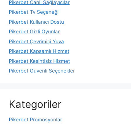
Pikerbet Canlı Sağlayıcılar
Pikerbet Tv Seçeneği
Pikerbet Kullanıcı Dostu
Pikerbet Gizli Oyunlar
Pikerbet Çevrimiçi Yuva
Pikerbet Kapsamlı Hizmet
Pikerbet Kesintisiz Hizmet
Pikerbet Güvenli Seçenekler
Kategoriler
Pikerbet Promosyonlar